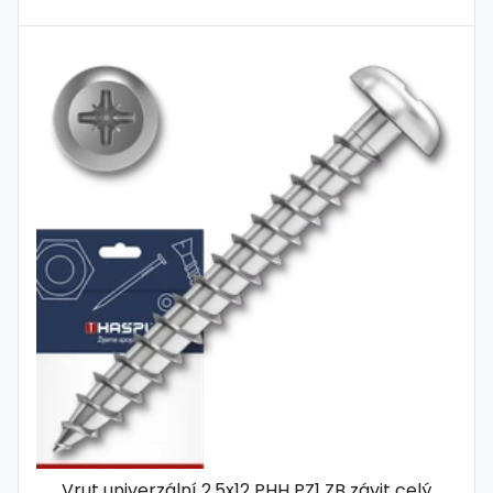
Vrut univerzální 2,5x12 PHH PZ1 ZB závit celý