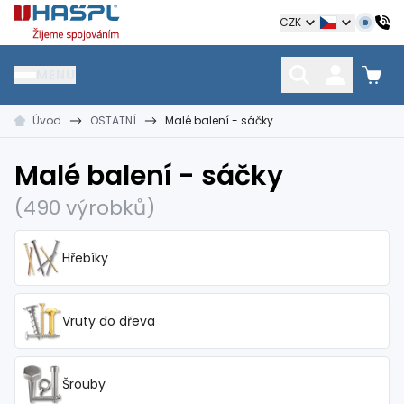
Hašpl
CZK
MENU
Úvod
OSTATNÍ
Malé balení - sáčky
HŘEBÍKY
SPOJOVACÍ MATERIÁL
KOTEVNÍ TECHNIKA
kramle
vruty, šrouby, matice
hmoždinky, napínáky
Malé balení - sáčky
(490 výrobků)
Hřebíky
Vruty do dřeva
Šrouby