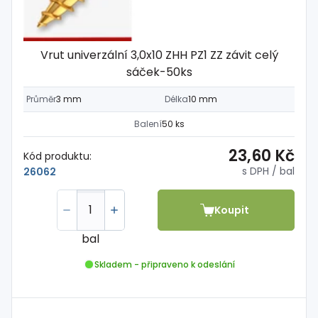
Vrut univerzální 3,0x10 ZHH PZ1 ZZ závit celý
sáček-50ks
Průměr
3 mm
Délka
10 mm
Balení
50 ks
23,60 Kč
Kód produktu:
s DPH
/ bal
26062
Koupit
bal
Skladem - připraveno k odeslání