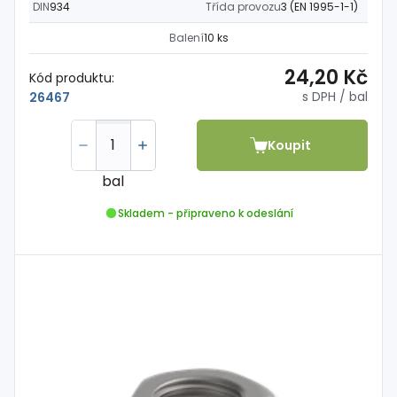
DIN
934
Třída provozu
3 (EN 1995-1-1)
Balení
10 ks
24,20 Kč
Kód produktu:
s DPH
/ bal
26467
Koupit
bal
Skladem - připraveno k odeslání