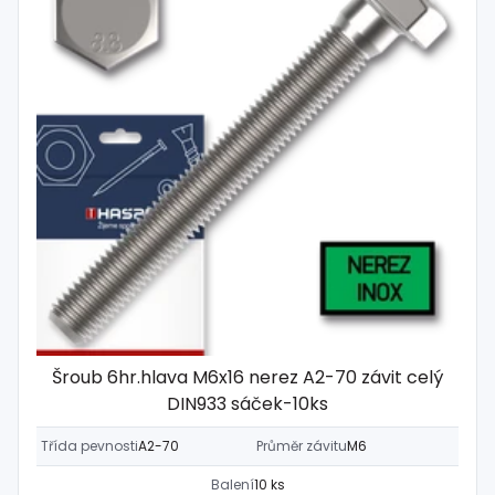
Šroub 6hr.hlava M6x16 nerez A2-70 závit celý
DIN933 sáček-10ks
Třída pevnosti
A2-70
Průměr závitu
M6
Balení
10 ks