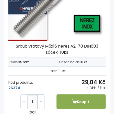
Šroub vratový M5x16 nerez A2-70 DIN603
sáček-10ks
Průměr
5 mm
Obsah balení
10 ks
Balení
10 ks
29,04 Kč
Kód produktu:
s DPH
/ bal
26374
Koupit
bal