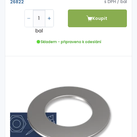
s DPH
/ bal
26822
Koupit
bal
Skladem - připraveno k odeslání