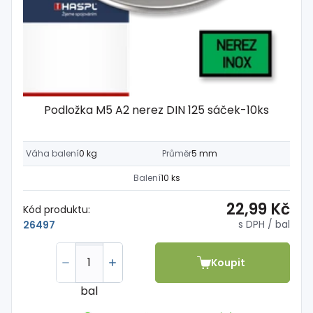
Podložka M5 A2 nerez DIN 125 sáček-10ks
Váha balení
0 kg
Průměr
5 mm
Balení
10 ks
22,99 Kč
Kód produktu:
s DPH
/ bal
26497
Koupit
bal