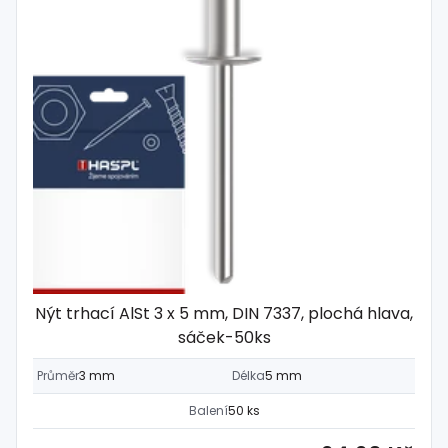
Nýt trhací AlSt 3 x 5 mm, DIN 7337, plochá hlava,
sáček-50ks
Průměr
3 mm
Délka
5 mm
Balení
50 ks