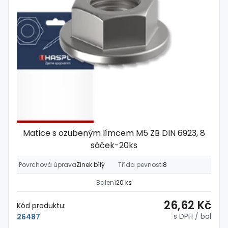
Matice s ozubeným límcem M5 ZB DIN 6923, 8
sáček-20ks
Povrchová úprava
Zinek bílý
Třída pevnosti
8
Balení
20 ks
26,62 Kč
Kód produktu:
s DPH
/ bal
26487