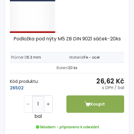
Podložka pod nýty M5 ZB DIN 9021 sáček-20ks
Průměr D
5.3 mm
Materiál
Fe - ocel
Balení
20 ks
26,62 Kč
Kód produktu:
s DPH
/ bal
26502
Koupit
bal
Skladem - připraveno k odeslání