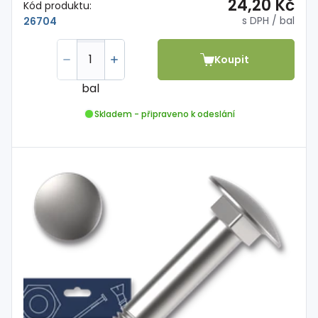
24,20 Kč
Kód produktu:
s DPH
/ bal
26704
Koupit
bal
Skladem - připraveno k odeslání