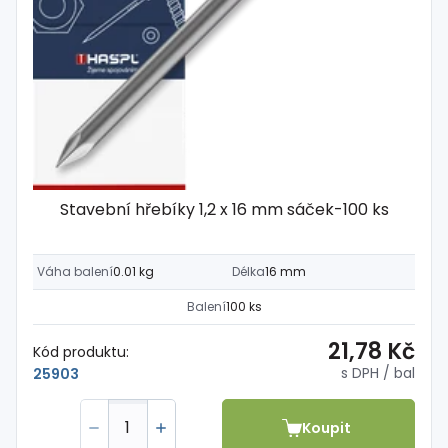
Stavební hřebíky 1,2 x 16 mm sáček-100 ks
Váha balení
0.01 kg
Délka
16 mm
Balení
100 ks
21,78 Kč
Kód produktu:
s DPH
/ bal
25903
Koupit