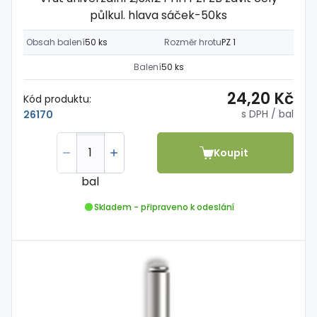
půlkul. hlava sáček-50ks
Obsah balení
50 ks
Rozměr hrotu
PZ 1
Balení
50 ks
24,20 Kč
Kód produktu:
s DPH
/ bal
26170
Koupit
bal
Skladem - připraveno k odeslání