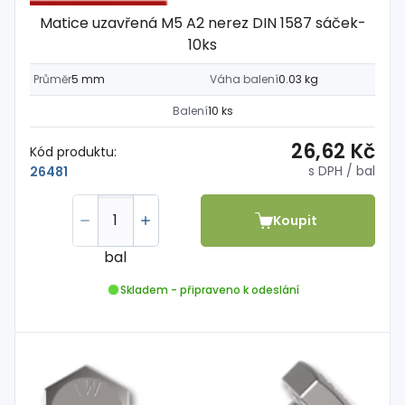
Matice uzavřená M5 A2 nerez DIN 1587 sáček-
10ks
Průměr
5 mm
Váha balení
0.03 kg
Balení
10 ks
26,62 Kč
Kód produktu:
s DPH
/ bal
26481
Koupit
bal
Skladem - připraveno k odeslání