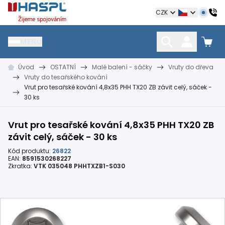
Hašpl
CZK
MENU
Úvod
OSTATNÍ
Malé balení - sáčky
Vruty do dřeva
HŘEBÍKY
SPOJOVACÍ MATERIÁL
KOTEVNÍ TECHNIKA
Vruty do tesařského kování
kramle
vruty, šrouby, matice
hmoždinky, napínáky
Vrut pro tesařské kování 4,8x35 PHH TX20 ZB závit celý, sáček -
30 ks
Vrut pro tesařské kování 4,8x35 PHH TX20 ZB
závit celý, sáček - 30 ks
Kód produktu:
26822
EAN:
8591530268227
Zkratka:
VTK 035048 PHHTXZB1-S030