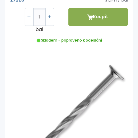
27220
Koupit
bal
Skladem - připraveno k odeslání