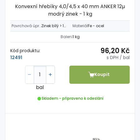
Konvexní hřebíky 4,0/4,5 x 40 mm ANKER 12µ
modrý zinek - 1 kg
Povrchová úprava
Zinek bílý > 12µm
Materiál
Fe - ocel
Balení
1 kg
96,20 Kč
Kód produktu:
s DPH
/ bal
12491
Koupit
bal
Skladem - připraveno k odeslání