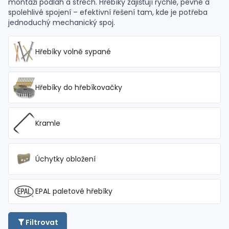
montáži podlah a střech. Hřebíky zajišťují rychlé, pevné a
spolehlivé spojení – efektivní řešení tam, kde je potřeba
jednoduchý mechanický spoj.
Hřebíky volně sypané
Hřebíky do hřebíkovačky
Kramle
Úchytky obložení
EPAL paletové hřebíky
Filtrovat