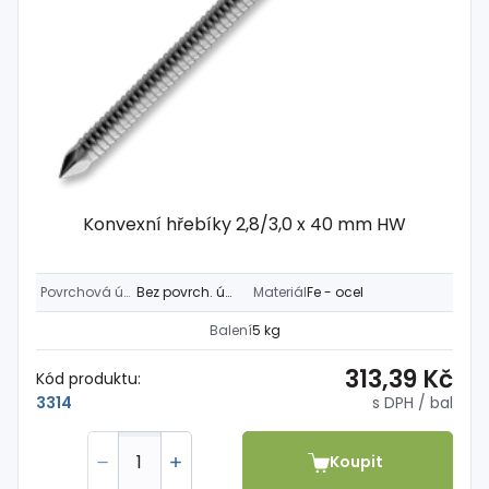
Konvexní hřebíky 2,8/3,0 x 40 mm HW
Povrchová úprava
Bez povrch. úpravy
Materiál
Fe - ocel
Balení
5 kg
313,39 Kč
Kód produktu:
s DPH
/ bal
3314
Koupit