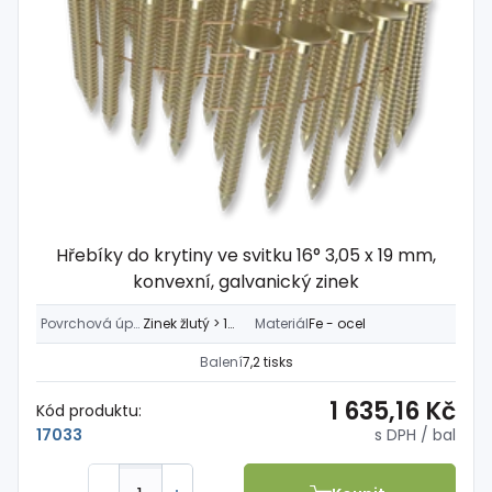
Hřebíky do krytiny ve svitku 16° 3,05 x 19 mm,
konvexní, galvanický zinek
Povrchová úprava
Zinek žlutý > 12µm
Materiál
Fe - ocel
Balení
7,2 tisks
1 635,16 Kč
Kód produktu:
s DPH
/ bal
17033