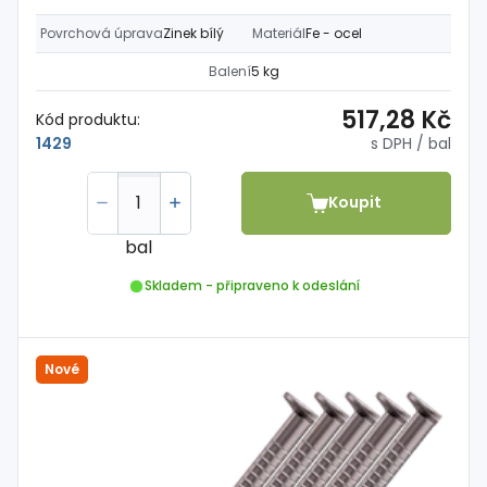
Povrchová úprava
Zinek bílý
Materiál
Fe - ocel
Balení
5 kg
517,28 Kč
Kód produktu:
s DPH
/ bal
1429
Koupit
bal
Skladem - připraveno k odeslání
Nové