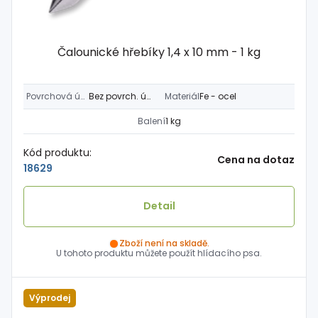
Čalounické hřebíky 1,4 x 10 mm - 1 kg
Povrchová úprava
Bez povrch. úpravy
Materiál
Fe - ocel
Balení
1 kg
Kód produktu:
Cena na dotaz
18629
Detail
Zboží není na skladě.
U tohoto produktu můžete použít hlídacího psa.
Výprodej