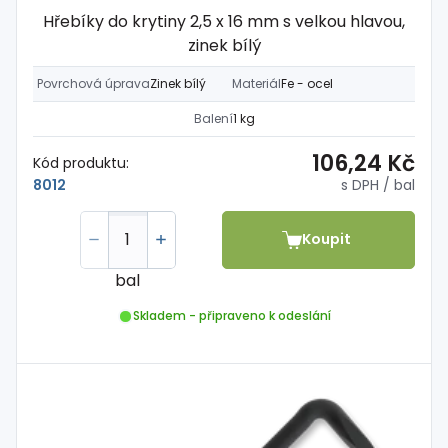
Hřebíky do krytiny 2,5 x 16 mm s velkou hlavou,
zinek bílý
Povrchová úprava
Zinek bílý
Materiál
Fe - ocel
Balení
1 kg
106,24 Kč
Kód produktu:
s DPH
/ bal
8012
Koupit
bal
Skladem - připraveno k odeslání