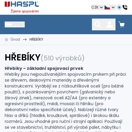
Hašpl
CZK
MENU
Úvod
HŘEBÍKY
HŘEBÍKY
SPOJOVACÍ MATERIÁL
KOTEVNÍ TECHNIKA
kramle
vruty, šrouby, matice
hmoždinky, napínáky
HŘEBÍKY
(510 výrobků)
Hřebíky – základní spojovací prvek
Hřebíky jsou nejpoužívanějším spojovacím prvkem při práci
se dřevem, deskovými materiály a dřevěnými
konstrukcemi. Vyrábějí se z nízkouhlíkové oceli (pro běžné
použití), s pozinkovaným povrchem (
galvanický
nebo
žárový zinek),
nerezové oceli A2/A4
(pro exteriéry a
agresivní prostředí),
mědi,
mosazi
či
hliníku
(pro
dekorativní nebo specifické účely). Nabízejí různé tvary
hlav a dříků (hladké, kroužkové, spirálové) i širokou škálu
rozměrů. Jsou vhodné pro
ruční
i
strojní aplikaci
. Používají
se ve stavebnictví, truhlářství, při výrobě palet, nábytku i