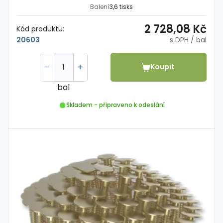
Balení
3,6 tisks
2 728,08 Kč
Kód produktu:
s DPH
/ bal
20603
Koupit
bal
Skladem - připraveno k odeslání