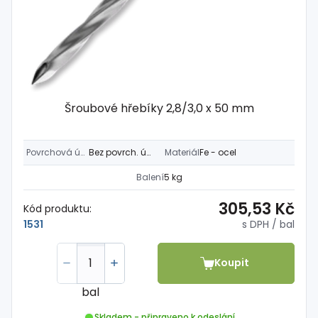
Šroubové hřebíky 2,8/3,0 x 50 mm
Povrchová úprava
Bez povrch. úpravy
Materiál
Fe - ocel
Balení
5 kg
305,53 Kč
Kód produktu:
s DPH
/ bal
1531
Koupit
bal
Skladem - připraveno k odeslání