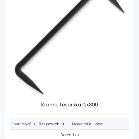
Kramle tesařská 12x300
Povrchová úprava
Bez povrch. úpravy
Materiál
Fe - ocel
Balení
1 ks