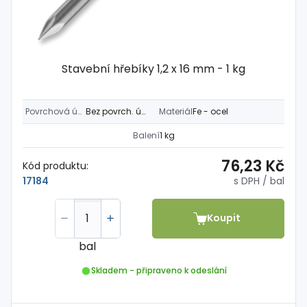
Stavební hřebíky 1,2 x 16 mm - 1 kg
Povrchová úprava
Bez povrch. úpravy
Materiál
Fe - ocel
Balení
1 kg
76,23 Kč
Kód produktu:
s DPH
/ bal
17184
Koupit
bal
Skladem - připraveno k odeslání