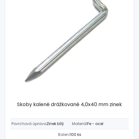
Skoby kalené drážkované 4,0x40 mm zinek
Povrchová úprava
Zinek bílý
Materiál
Fe - ocel
Balení
100 ks