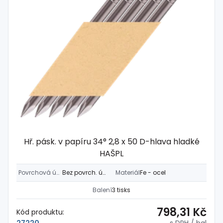
Hř. pásk. v papíru 34° 2,8 x 50 D-hlava hladké
HAŠPL
Povrchová úprava
Bez povrch. úpravy
Materiál
Fe - ocel
Balení
3 tisks
798,31 Kč
Kód produktu:
s DPH
/ bal