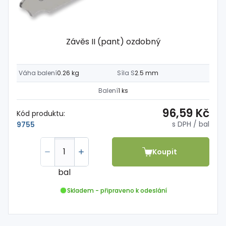
Závěs II (pant) ozdobný
Váha balení
0.26 kg
Síla S
2.5 mm
Balení
1 ks
96,59 Kč
Kód produktu:
s DPH
/ bal
9755
Koupit
bal
Skladem - připraveno k odeslání