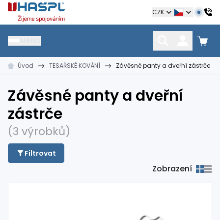
Hašpl
CZK
MENU
Úvod
TESAŘSKÉ KOVÁNÍ
Závěsné panty a dveřní zástrče
HŘEBÍKY
SPOJOVACÍ MATERIÁL
KOTEVNÍ TECHNIKA
kramle
vruty, šrouby, matice
hmoždinky, napínáky
Závěsné panty a dveřní
zástrče
(3 výrobků)
Filtrovat
Zobrazení