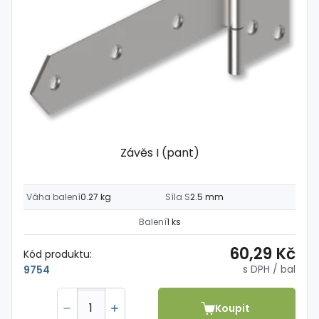
Závěs I (pant)
Váha balení
0.27 kg
Síla S
2.5 mm
Balení
1 ks
60,29 Kč
Kód produktu:
s DPH
/ bal
9754
Koupit