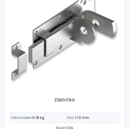
Zástrčka
Váha balení
0.18 kg
Síla S
1.5 mm
Balení
1 ks