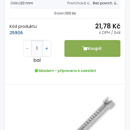
Délka
20 mm
Povrchová úprava
Bez povrch. úpravy
Balení
100 ks
21,78 Kč
Kód produktu:
s DPH
/ bal
25906
Koupit
bal
Skladem - připraveno k odeslání