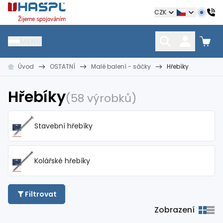
Hašpl
CZK
MENU
Úvod
OSTATNÍ
Malé balení - sáčky
Hřebíky
HŘEBÍKY
SPOJOVACÍ MATERIÁL
KOTEVNÍ TECHNIKA
kramle
vruty, šrouby, matice
hmoždinky, napínáky
Hřebíky
(58 výrobků)
Stavební hřebíky
Kolářské hřebíky
Filtrovat
Zobrazení