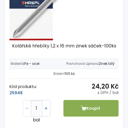
Kolářské hřebíky 1,2 x 16 mm zinek sáček-100ks
Materiál
Fe - ocel
Povrchová úprava
Zinek bílý
Balení
100 ks
24,20 Kč
Kód produktu:
s DPH
/ bal
25948
Koupit
bal