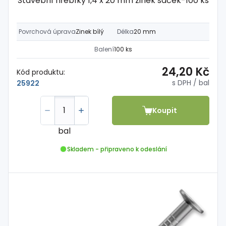
Stavební hřebíky 1,4 x 20 mm zinek sáček-100 ks
Povrchová úprava
Zinek bílý
Délka
20 mm
Balení
100 ks
24,20 Kč
Kód produktu:
s DPH
/ bal
25922
Koupit
bal
Skladem - připraveno k odeslání