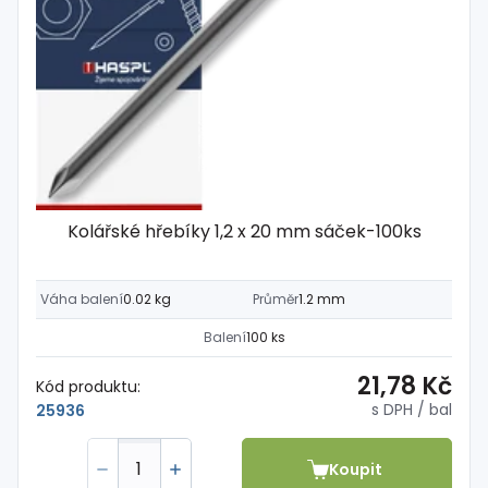
Kolářské hřebíky 1,2 x 20 mm sáček-100ks
Váha balení
0.02 kg
Průměr
1.2 mm
Balení
100 ks
21,78 Kč
Kód produktu:
s DPH
/ bal
25936
Koupit