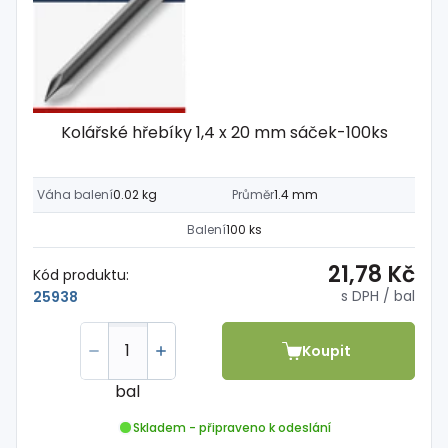
Kolářské hřebíky 1,4 x 20 mm sáček-100ks
Váha balení
0.02 kg
Průměr
1.4 mm
Balení
100 ks
21,78 Kč
Kód produktu:
s DPH
/ bal
25938
Koupit
bal
Skladem - připraveno k odeslání