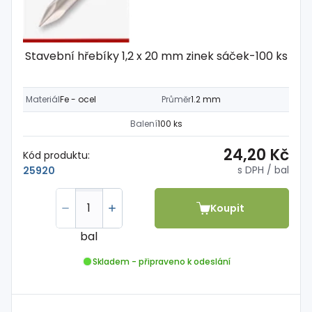
Stavební hřebíky 1,2 x 20 mm zinek sáček-100 ks
Materiál
Fe - ocel
Průměr
1.2 mm
Balení
100 ks
24,20 Kč
Kód produktu:
s DPH
/ bal
25920
Koupit
bal
Skladem - připraveno k odeslání