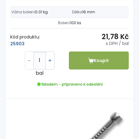
Váha balení
0.01 kg
Délka
16 mm
Balení
100 ks
21,78 Kč
Kód produktu:
s DPH
/ bal
25903
Koupit
bal
Skladem - připraveno k odeslání