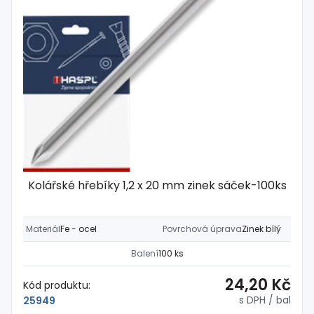
Kolářské hřebíky 1,2 x 20 mm zinek sáček-100ks
Materiál
Fe - ocel
Povrchová úprava
Zinek bílý
Balení
100 ks
24,20 Kč
Kód produktu:
s DPH
/ bal
25949