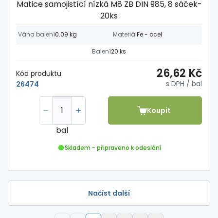
Matice samojistící nízká M8 ZB DIN 985, 8 sáček-
20ks
Váha balení
0.09 kg
Materiál
Fe - ocel
Balení
20 ks
26,62 Kč
Kód produktu:
s DPH
/ bal
26474
Koupit
bal
Skladem - připraveno k odeslání
Načíst další