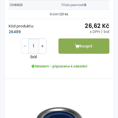
DIN
6923
Třída pevnosti
8
Balení
20 ks
26,62 Kč
Kód produktu:
s DPH
/ bal
26489
Koupit
bal
Skladem - připraveno k odeslání