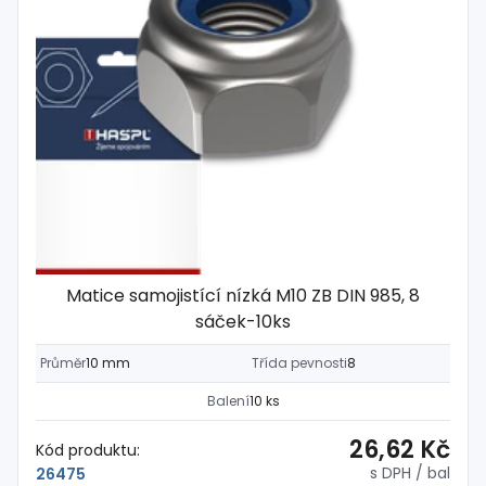
Matice samojistící nízká M10 ZB DIN 985, 8
sáček-10ks
Průměr
10 mm
Třída pevnosti
8
Balení
10 ks
26,62 Kč
Kód produktu:
s DPH
/ bal
26475