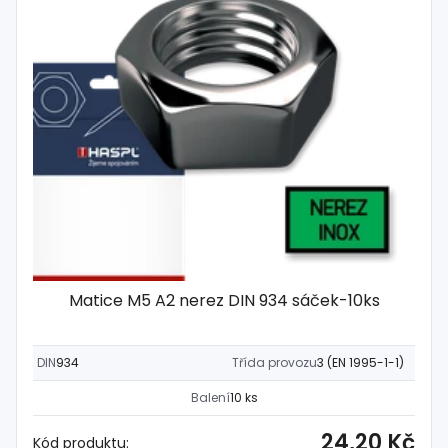
Matice M5 A2 nerez DIN 934 sáček-10ks
DIN
934
Třída provozu
3 (EN 1995-1-1)
Balení
10 ks
24,20 Kč
Kód produktu: