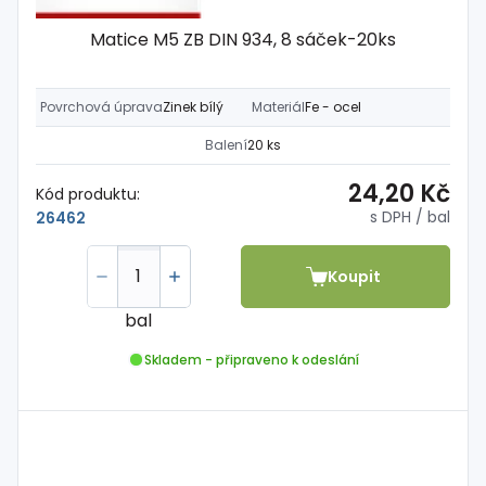
Matice M5 ZB DIN 934, 8 sáček-20ks
Povrchová úprava
Zinek bílý
Materiál
Fe - ocel
Balení
20 ks
24,20 Kč
Kód produktu:
s DPH
/ bal
26462
Koupit
bal
Skladem - připraveno k odeslání