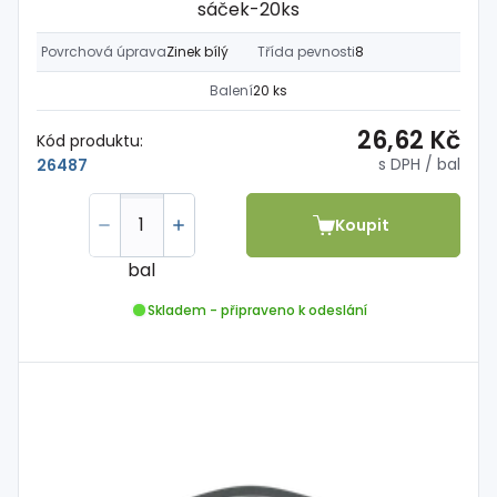
sáček-20ks
Povrchová úprava
Zinek bílý
Třída pevnosti
8
Balení
20 ks
26,62 Kč
Kód produktu:
s DPH
/ bal
26487
Koupit
bal
Skladem - připraveno k odeslání