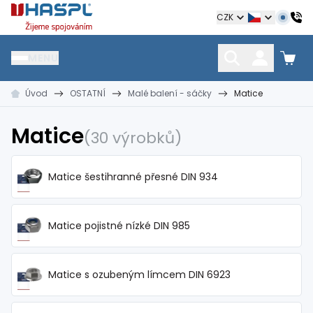
Hašpl
CZK
MENU
Úvod
OSTATNÍ
Malé balení - sáčky
Matice
HŘEBÍKY
SPOJOVACÍ MATERIÁL
KOTEVNÍ TECHNIKA
kramle
vruty, šrouby, matice
hmoždinky, napínáky
Matice
(30 výrobků)
Matice šestihranné přesné DIN 934
Matice pojistné nízké DIN 985
Matice s ozubeným límcem DIN 6923