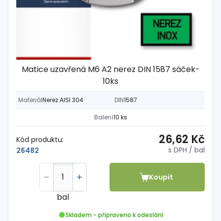
Matice uzavřená M6 A2 nerez DIN 1587 sáček-
10ks
Materiál
Nerez AISI 304
DIN
1587
Balení
10 ks
26,62 Kč
Kód produktu:
s DPH
/ bal
26482
Koupit
bal
Skladem - připraveno k odeslání