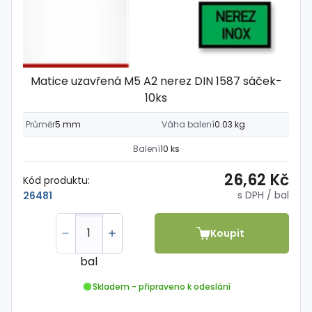
Matice uzavřená M5 A2 nerez DIN 1587 sáček-
10ks
Průměr
5 mm
Váha balení
0.03 kg
Balení
10 ks
26,62 Kč
Kód produktu:
s DPH
/ bal
26481
Koupit
bal
Skladem - připraveno k odeslání