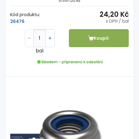
Balení
20 ks
24,20 Kč
Kód produktu:
s DPH
/ bal
26476
Koupit
bal
Skladem - připraveno k odeslání