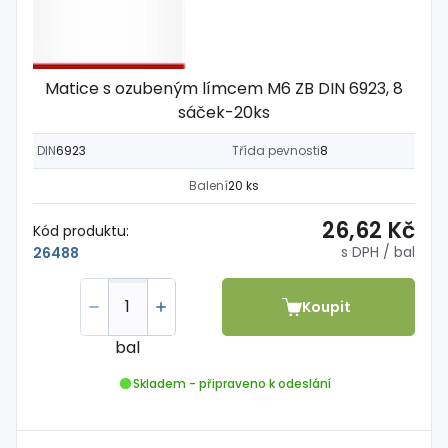
Matice s ozubeným límcem M6 ZB DIN 6923, 8
sáček-20ks
DIN
6923
Třída pevnosti
8
Balení
20 ks
26,62 Kč
Kód produktu:
s DPH
/ bal
26488
Koupit
bal
Skladem - připraveno k odeslání