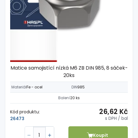
Matice samojistící nízká M6 ZB DIN 985, 8 sáček-
20ks
Materiál
Fe - ocel
DIN
985
Balení
20 ks
26,62 Kč
Kód produktu:
s DPH
/ bal
26473
Koupit