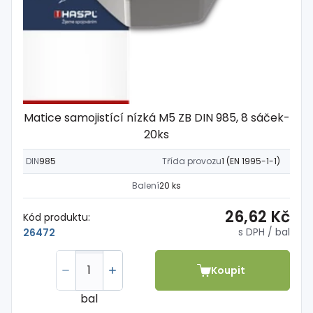
Matice samojistící nízká M5 ZB DIN 985, 8 sáček-
20ks
DIN
985
Třída provozu
1 (EN 1995-1-1)
Balení
20 ks
26,62 Kč
Kód produktu:
s DPH
/ bal
26472
Koupit
bal