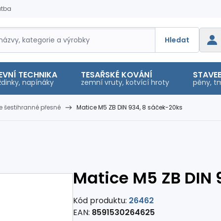
atba
Hledat
EVNÍ TECHNIKA
TESAŘSKÉ KOVÁNÍ
STAVEB
dinky, napínáky
zemní vruty, kotvící hroty
pěny, tm
e šestihranné přesné
Matice M5 ZB DIN 934, 8 sáček-20ks
Matice M5 ZB DIN 
Kód produktu:
26462
EAN:
8591530264625