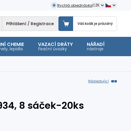
CZK
Rychlá objednávka
Přihlášení / Registrace
Váš košík je prázdný
NÍ CHEMIE
VAZACÍ DRÁTY
NÁŘADÍ
OSTA
ely, lepidla
fixační úvazky
nástroje
malé 
Následující
934, 8 sáček-20ks