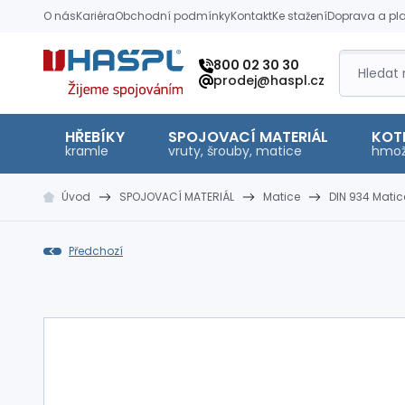
O nás
Kariéra
Obchodní podmínky
Kontakt
Ke stažení
Doprava a pl
Hašpl
800 02 30 30
prodej@haspl.cz
HŘEBÍKY
SPOJOVACÍ MATERIÁL
KOT
kramle
vruty, šrouby, matice
hmož
Úvod
SPOJOVACÍ MATERIÁL
Matice
DIN 934 Matic
Předchozí