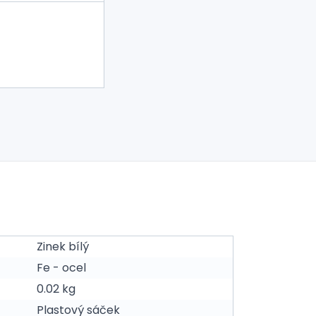
Zinek bílý
Fe - ocel
0.02 kg
Plastový sáček