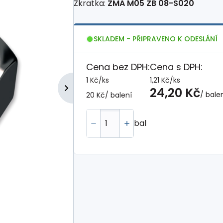
Zkratka:
ZMA M05 ZB 08-S020
SKLADEM - PŘIPRAVENO K ODESLÁNÍ
Cena bez DPH:
Cena s DPH:
1 Kč
/
ks
1,21 Kč
/
ks
24,20 Kč
/ bale
20 Kč
/ balení
bal