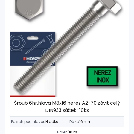
Šroub 6hr.hlava M8x16 nerez A2-70 závit celý
DIN933 sáček-10ks
Povrch pod hlavou
Hladké
Délka
16 mm
Balení
10 ks