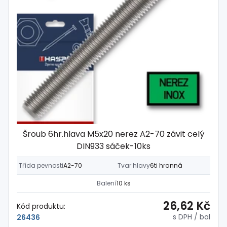
Šroub 6hr.hlava M5x20 nerez A2-70 závit celý
DIN933 sáček-10ks
Třída pevnosti
A2-70
Tvar hlavy
6ti hranná
Balení
10 ks
26,62 Kč
Kód produktu:
s DPH
/ bal
26436