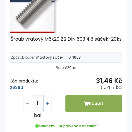
Šroub vratový M6x20 ZB DIN 603 4.8 sáček-20ks
Způsob balení
Plastový sáček
DIN
603
Balení
20 ks
31,46 Kč
Kód produktu:
s DPH
/ bal
26360
Koupit
bal
Skladem - připraveno k odeslání