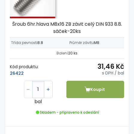
Šroub 6hr.hlava M8x16 ZB závit celý DIN 933 8.8.
sáček-20ks
Třída pevnosti
8.8
Průměr závitu
M8
Balení
20 ks
31,46 Kč
Kód produktu:
s DPH
/ bal
26422
Koupit
bal
Skladem - připraveno k odeslání