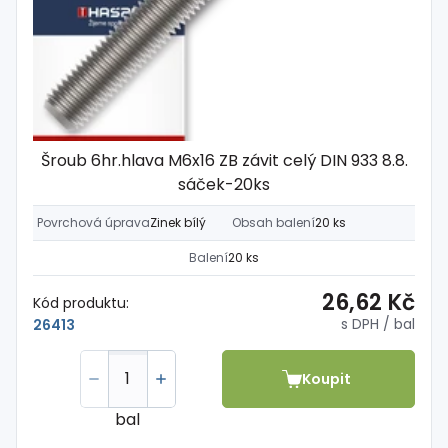
Šroub 6hr.hlava M6x16 ZB závit celý DIN 933 8.8.
sáček-20ks
Povrchová úprava
Zinek bílý
Obsah balení
20 ks
Balení
20 ks
26,62 Kč
Kód produktu:
s DPH
/ bal
26413
Koupit
bal