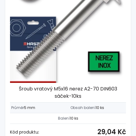
Šroub vratový M5x16 nerez A2-70 DIN603
sáček-10ks
Průměr
5 mm
Obsah balení
10 ks
Balení
10 ks
29,04 Kč
Kód produktu: