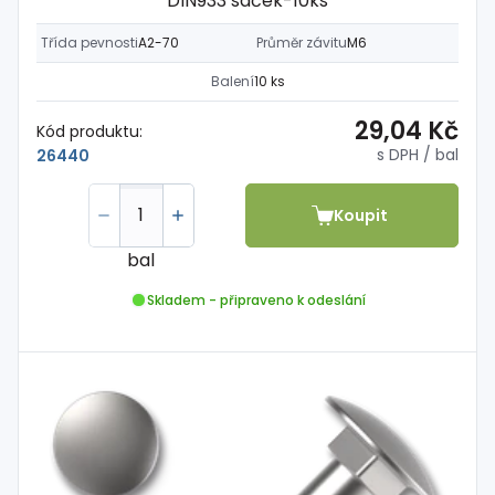
DIN933 sáček-10ks
Třída pevnosti
A2-70
Průměr závitu
M6
Balení
10 ks
29,04 Kč
Kód produktu:
s DPH
/ bal
26440
Koupit
bal
Skladem - připraveno k odeslání