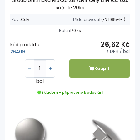
Šroub 6hr.hlava M5x20 ZB závit celý DIN 933 8.8.
sáček-20ks
Závit
Celý
Třída provozu
1 (EN 1995-1-1)
Balení
20 ks
26,62 Kč
Kód produktu:
s DPH
/ bal
26409
Koupit
bal
Skladem - připraveno k odeslání