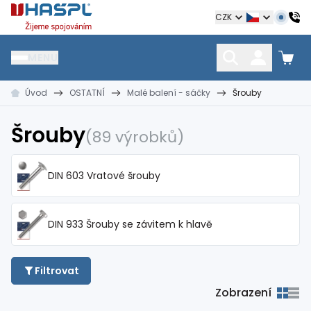
Hašpl
CZK
MENU
Úvod
OSTATNÍ
Malé balení - sáčky
Šrouby
HŘEBÍKY
SPOJOVACÍ MATERIÁL
KOTEVNÍ TECHNIKA
kramle
vruty, šrouby, matice
hmoždinky, napínáky
Šrouby
(89 výrobků)
DIN 603 Vratové šrouby
DIN 933 Šrouby se závitem k hlavě
Filtrovat
Zobrazení