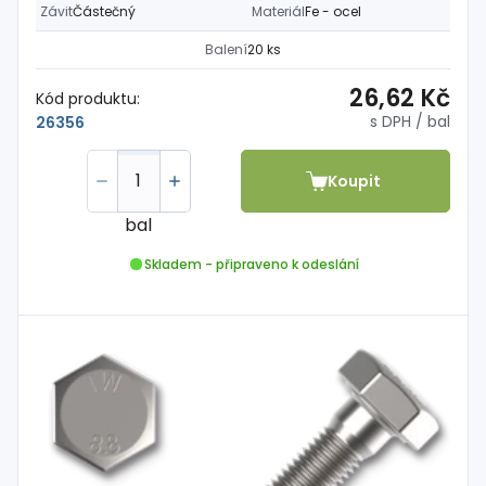
Závit
Částečný
Materiál
Fe - ocel
Balení
20 ks
26,62 Kč
Kód produktu:
s DPH
/ bal
26356
Koupit
bal
Skladem - připraveno k odeslání