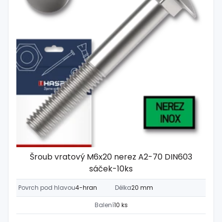
Šroub vratový M6x20 nerez A2-70 DIN603
sáček-10ks
Povrch pod hlavou
4-hran
Délka
20 mm
Balení
10 ks