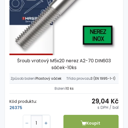
Šroub vratový M5x20 nerez A2-70 DIN603
sáček-10ks
Způsob balení
Plastový sáček
Třída provozu
3 (EN 1995-1-1)
Balení
10 ks
29,04 Kč
Kód produktu:
s DPH
/ bal
26375
Koupit