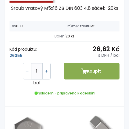
Šroub vratový M5x16 ZB DIN 603 4.8 sáček-20ks
DIN
603
Průměr závitu
M5
Balení
20 ks
26,62 Kč
Kód produktu:
s DPH
/ bal
26355
Koupit
bal
Skladem - připraveno k odeslání