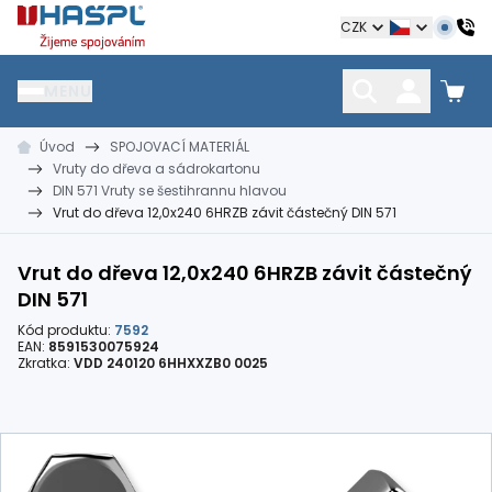
Hašpl
CZK
MENU
Úvod
SPOJOVACÍ MATERIÁL
HŘEBÍKY
SPOJOVACÍ MATERIÁL
KOTEVNÍ TECHNIKA
Vruty do dřeva a sádrokartonu
kramle
vruty, šrouby, matice
hmoždinky, napínáky
DIN 571 Vruty se šestihrannu hlavou
Vrut do dřeva 12,0x240 6HRZB závit částečný DIN 571
Vrut do dřeva 12,0x240 6HRZB závit částečný
DIN 571
Kód produktu:
7592
EAN:
8591530075924
Zkratka:
VDD 240120 6HHXXZB0 0025