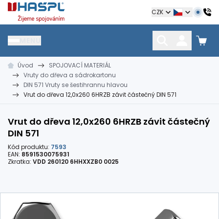
Hašpl
CZK
MENU
Úvod
SPOJOVACÍ MATERIÁL
HŘEBÍKY
SPOJOVACÍ MATERIÁL
KOTEVNÍ TECHNIKA
Vruty do dřeva a sádrokartonu
kramle
vruty, šrouby, matice
hmoždinky, napínáky
DIN 571 Vruty se šestihrannu hlavou
Vrut do dřeva 12,0x260 6HRZB závit částečný DIN 571
Vrut do dřeva 12,0x260 6HRZB závit částečný
DIN 571
Kód produktu:
7593
EAN:
8591530075931
Zkratka:
VDD 260120 6HHXXZB0 0025