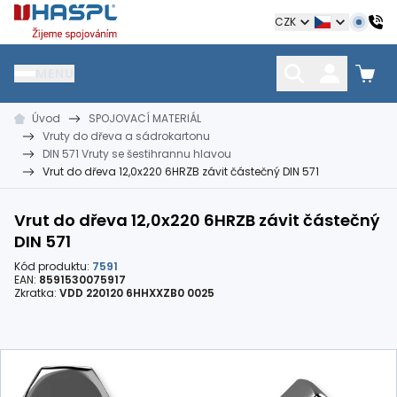
Hašpl
CZK
MENU
Úvod
SPOJOVACÍ MATERIÁL
HŘEBÍKY
SPOJOVACÍ MATERIÁL
KOTEVNÍ TECHNIKA
Vruty do dřeva a sádrokartonu
kramle
vruty, šrouby, matice
hmoždinky, napínáky
DIN 571 Vruty se šestihrannu hlavou
Vrut do dřeva 12,0x220 6HRZB závit částečný DIN 571
Vrut do dřeva 12,0x220 6HRZB závit částečný
DIN 571
Kód produktu:
7591
EAN:
8591530075917
Zkratka:
VDD 220120 6HHXXZB0 0025