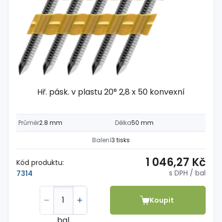
Hř. pásk. v plastu 20° 2,8 x 50 konvexní
Průměr
2.8 mm
Délka
50 mm
Balení
3 tisks
1 046,27 Kč
Kód produktu:
s DPH
/ bal
7314
Koupit
bal