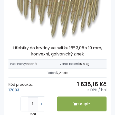
Hřebíky do krytiny ve svitku 16° 3,05 x 19 mm,
konvexní, galvanický zinek
Tvar hlavy
Plochá
Váha balení
10.4 kg
Balení
7,2 tisks
1 635,16 Kč
Kód produktu:
s DPH
/ bal
17033
Koupit
bal