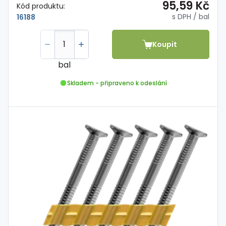
95,59 Kč
Kód produktu:
s DPH
/ bal
16188
Koupit
bal
Skladem - připraveno k odeslání