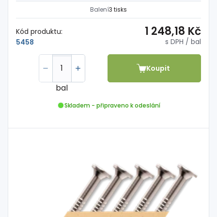
Balení
3 tisks
1 248,18 Kč
Kód produktu:
s DPH
/ bal
5458
Koupit
bal
Skladem - připraveno k odeslání