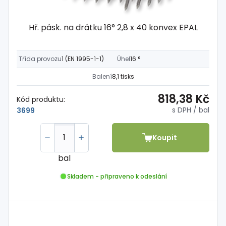
Hř. pásk. na drátku 16° 2,8 x 40 konvex EPAL
Třída provozu
1 (EN 1995-1-1)
Úhel
16 °
Balení
8,1 tisks
818,38 Kč
Kód produktu:
s DPH
/ bal
3699
Koupit
bal
Skladem - připraveno k odeslání