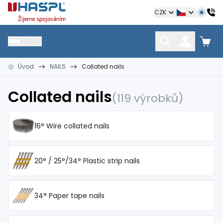
Hašpl
CZK
MENU
Úvod
NAILS
Collated nails
HŘEBÍKY
SPOJOVACÍ MATERIÁL
KOTEVNÍ TECHNIKA
kramle
vruty, šrouby, matice
hmoždinky, napínáky
Collated nails
(119 výrobků)
16° Wire collated nails
20° / 25°/34° Plastic strip nails
34° Paper tape nails