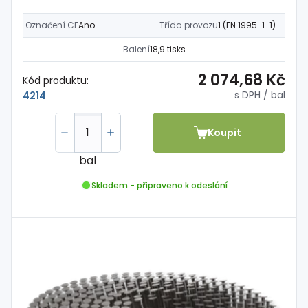
Označení CE
Ano
Třída provozu
1 (EN 1995-1-1)
Balení
18,9 tisks
2 074,68 Kč
Kód produktu:
s DPH
/ bal
4214
Koupit
bal
Skladem - připraveno k odeslání