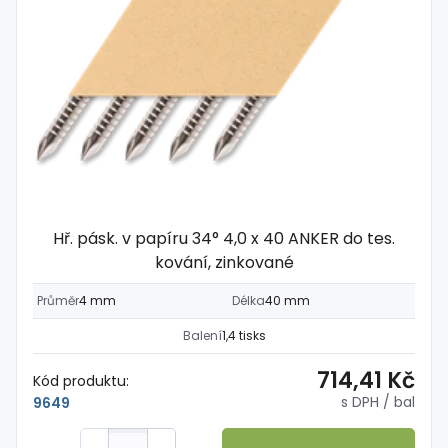
Hř. pásk. v papíru 34° 4,0 x 40 ANKER do tes.
kování, zinkované
Průměr
4 mm
Délka
40 mm
Balení
1,4 tisks
714,41 Kč
Kód produktu:
s DPH
/ bal
9649