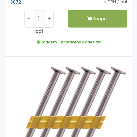
s DPH
/ bal
3672
Koupit
bal
Skladem - připraveno k odeslání