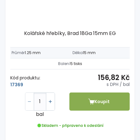
Kolářské hřebíky, Brad 18Ga 15mm EG
Průměr
1.25 mm
Délka
15 mm
Balení
5 tisks
156,82 Kč
Kód produktu:
s DPH
/ bal
17369
Koupit
bal
Skladem - připraveno k odeslání