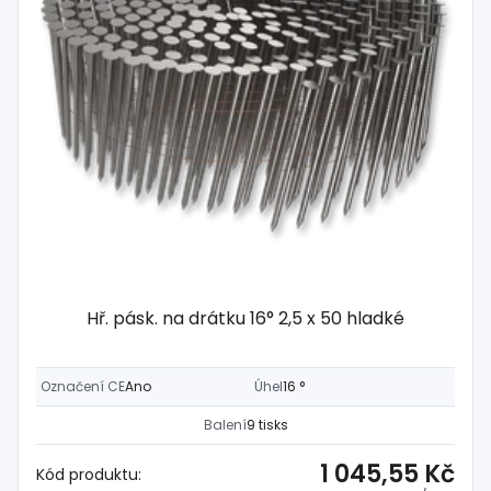
Hř. pásk. na drátku 16° 2,5 x 50 hladké
Označení CE
Ano
Úhel
16 °
Balení
9 tisks
1 045,55 Kč
Kód produktu: