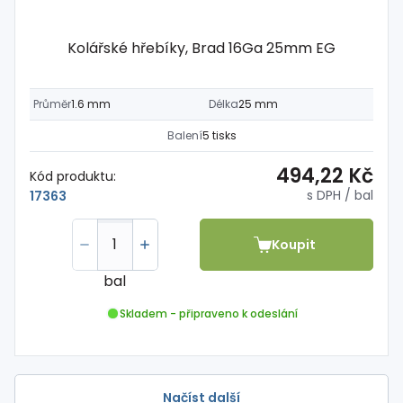
Kolářské hřebíky, Brad 16Ga 25mm EG
Průměr
1.6 mm
Délka
25 mm
Balení
5 tisks
494,22 Kč
Kód produktu:
s DPH
/ bal
17363
Koupit
bal
Skladem - připraveno k odeslání
Načíst další