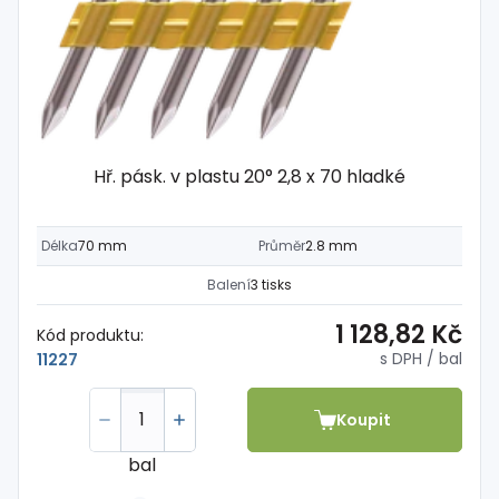
Hř. pásk. v plastu 20° 2,8 x 70 hladké
Délka
70 mm
Průměr
2.8 mm
Balení
3 tisks
1 128,82 Kč
Kód produktu:
s DPH
/ bal
11227
Koupit
bal