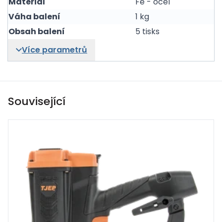
Materiál
Fe - ocel
Váha balení
1 kg
Obsah balení
5 tisks
Více parametrů
Související