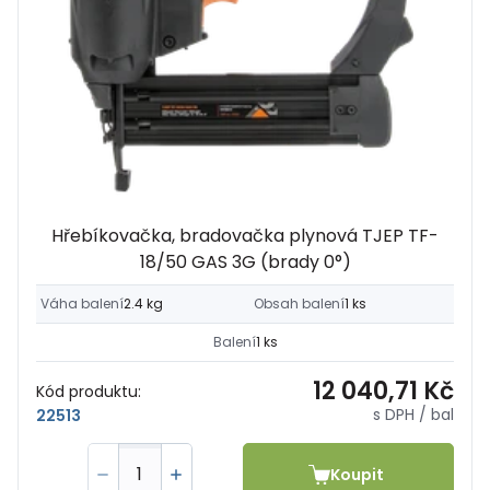
Hřebíkovačka, bradovačka plynová TJEP TF-
18/50 GAS 3G (brady 0°)
Váha balení
2.4 kg
Obsah balení
1 ks
Balení
1 ks
12 040,71 Kč
Kód produktu:
s DPH
/ bal
22513
Koupit