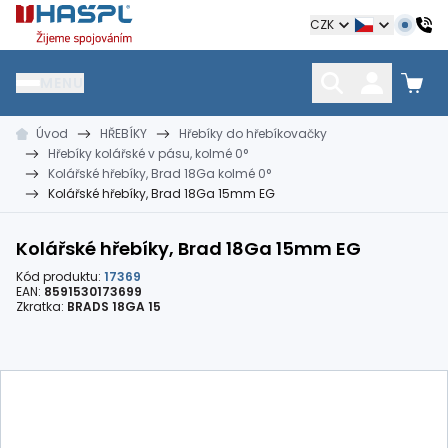
Hašpl
CZK
MENU
Úvod
HŘEBÍKY
Hřebíky do hřebíkovačky
HŘEBÍKY
SPOJOVACÍ MATERIÁL
KOTEVNÍ TECHNIKA
Hřebíky kolářské v pásu, kolmé 0°
kramle
vruty, šrouby, matice
hmoždinky, napínáky
Kolářské hřebíky, Brad 18Ga kolmé 0°
Kolářské hřebíky, Brad 18Ga 15mm EG
Kolářské hřebíky, Brad 18Ga 15mm EG
Kód produktu:
17369
EAN:
8591530173699
Zkratka:
BRADS 18GA 15