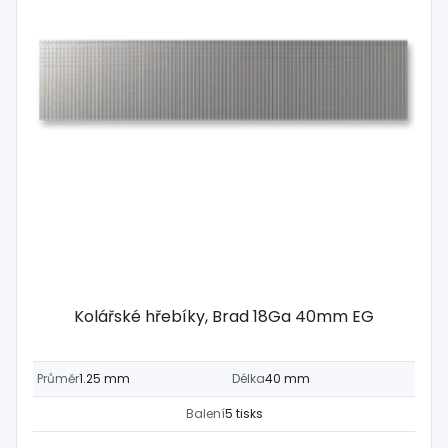
Kolářské hřebíky, Brad 18Ga 40mm EG
Průměr
1.25 mm
Délka
40 mm
Balení
5 tisks