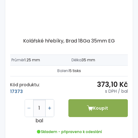
Kolářské hřebíky, Brad 18Ga 35mm EG
Průměr
1.25 mm
Délka
35 mm
Balení
5 tisks
373,10 Kč
Kód produktu:
s DPH
/ bal
17373
Koupit
bal
Skladem - připraveno k odeslání