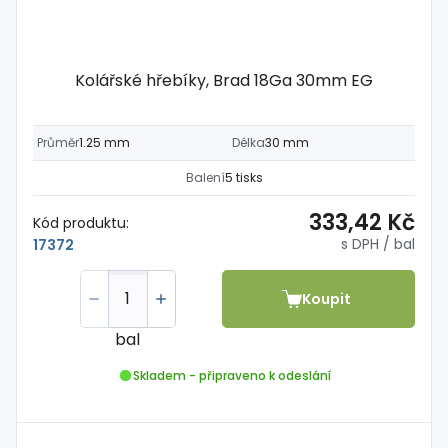
Kolářské hřebíky, Brad 18Ga 30mm EG
Průměr
1.25 mm
Délka
30 mm
Balení
5 tisks
333,42 Kč
Kód produktu:
s DPH
/ bal
17372
Koupit
bal
Skladem - připraveno k odeslání