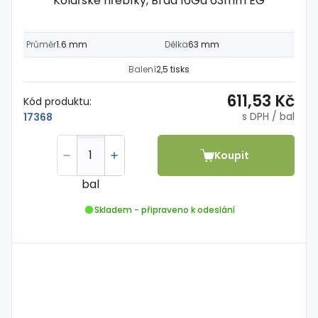
Kolářské hřebíky, Brad 16Ga 63mm EG
Průměr
1.6 mm
Délka
63 mm
Balení
2,5 tisks
611,53 Kč
Kód produktu:
s DPH
/ bal
17368
Koupit
bal
Skladem - připraveno k odeslání