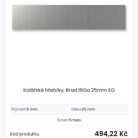
Kolářské hřebíky, Brad 16Ga 25mm EG
Průměr
1.6 mm
Délka
25 mm
Balení
5 tisks
494,22 Kč
Kód produktu: