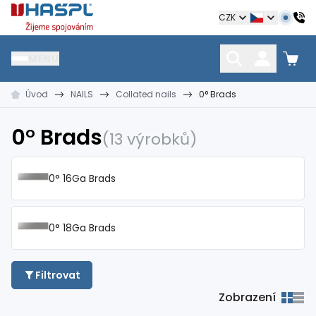
Hašpl
CZK
MENU
Úvod
NAILS
Collated nails
0° Brads
HŘEBÍKY
SPOJOVACÍ MATERIÁL
KOTEVNÍ TECHNIKA
kramle
vruty, šrouby, matice
hmoždinky, napínáky
0° Brads
(13 výrobků)
0° 16Ga Brads
0° 18Ga Brads
Filtrovat
Zobrazení