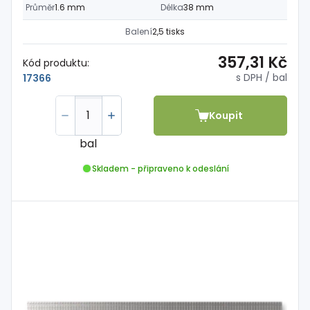
Průměr
1.6 mm
Délka
38 mm
Balení
2,5 tisks
357,31 Kč
Kód produktu:
s DPH
/ bal
17366
Koupit
bal
Skladem - připraveno k odeslání