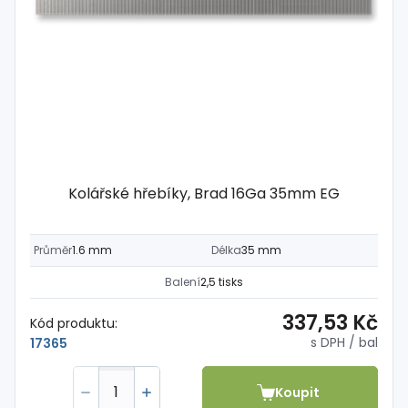
Kolářské hřebíky, Brad 16Ga 35mm EG
Průměr
1.6 mm
Délka
35 mm
Balení
2,5 tisks
337,53 Kč
Kód produktu:
s DPH
/ bal
17365
Koupit