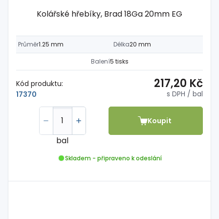
Kolářské hřebíky, Brad 18Ga 20mm EG
Průměr
1.25 mm
Délka
20 mm
Balení
5 tisks
217,20 Kč
Kód produktu:
s DPH
/ bal
17370
Koupit
bal
Skladem - připraveno k odeslání