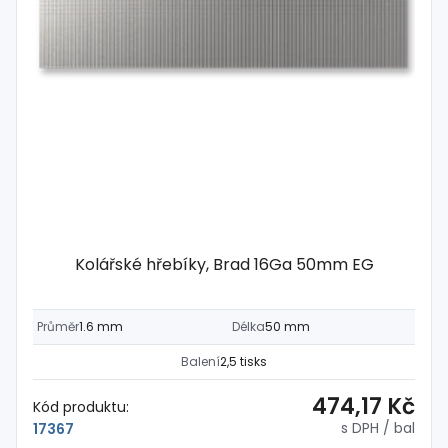
Kolářské hřebíky, Brad 16Ga 50mm EG
Průměr
1.6 mm
Délka
50 mm
Balení
2,5 tisks
474,17 Kč
Kód produktu:
s DPH
/ bal
17367