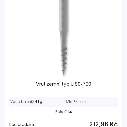
Vrut zemní typ U 80x700
Váha balení
2.4 kg
Síla S
4 mm
Balení
1 ks
212,96 Kč
Kód produktu: