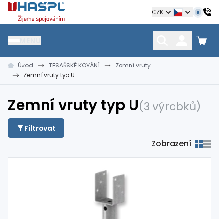
Hašpl
CZK
MENU
Úvod
TESAŘSKÉ KOVÁNÍ
Zemní vruty
HŘEBÍKY
SPOJOVACÍ MATERIÁL
KOTEVNÍ TECHNIKA
Zemní vruty typ U
kramle
vruty, šrouby, matice
hmoždinky, napínáky
Zemní vruty typ U
(3 výrobků)
Filtrovat
Zobrazení