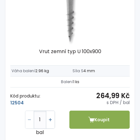
Vrut zemní typ U 100x900
Váha balení
2.96 kg
Síla S
4 mm
Balení
1 ks
264,99 Kč
Kód produktu:
s DPH
/ bal
12504
Koupit
bal