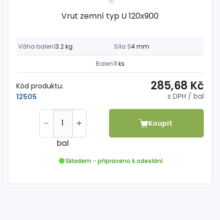
Vrut zemní typ U 120x900
Váha balení
3.2 kg
Síla S
4 mm
Balení
1 ks
285,68 Kč
Kód produktu:
s DPH
/ bal
12505
Koupit
bal
Skladem - připraveno k odeslání