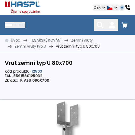
Hašpl
CZK
MENU
Úvod
TESAŘSKÉ KOVÁNÍ
Zemní vruty
HŘEBÍKY
SPOJOVACÍ MATERIÁL
KOTEVNÍ TECHNIKA
Zemní vruty typ U
Vrut zemní typ U 80x700
kramle
vruty, šrouby, matice
hmoždinky, napínáky
Vrut zemní typ U 80x700
Kód produktu:
12503
EAN:
8591530125032
Zkratka:
K VZU 080X700