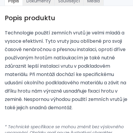
Popis
Dokumenty
Související
Média
Popis produktu
Technologie použití zemních vrutů je velmi mladá a
vysoce efektivní. Tyto vruty jsou oblíbené pro svoji
časově nenáročnou a přesnou instalaci, oproti dříve
používaným hrotům natloukacím je také nutné
zdůraznit lepší instalaci vrutu v podkladovém
materiálu. Při montáži dochází ke specifickému
udusání okolního podkladového materiálu a závit na
dříku hrotu nám výrazně usnadňuje fixaci hrotu v
zemině. Nespornou výhodou použití zemních vrutů je
také jejich snadná demontáž.
* Technické specifikace se mohou změnit bez výslovného
upozornění. Obrázky mají pouze ilustrativní charakter.