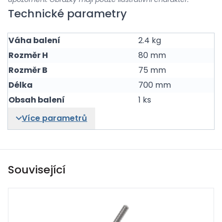
Technické parametry
Váha balení
2.4 kg
Rozměr H
80 mm
Rozměr B
75 mm
Délka
700 mm
Obsah balení
1 ks
Více parametrů
Související