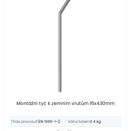
Montážní tyč k zemním vrutům 16x430mm
Třída provozu
1 (EN 1995-1-1)
Váha balení
0.4 kg