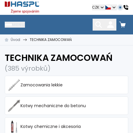
Hašpl
CZK
MENU
Úvod
TECHNIKA ZAMOCOWAŃ
HŘEBÍKY
SPOJOVACÍ MATERIÁL
KOTEVNÍ TECHNIKA
kramle
vruty, šrouby, matice
hmoždinky, napínáky
TECHNIKA ZAMOCOWAŃ
(385 výrobků)
Zamocowania lekkie
Kotwy mechaniczne do betonu
Kotwy chemiczne i akcesoria