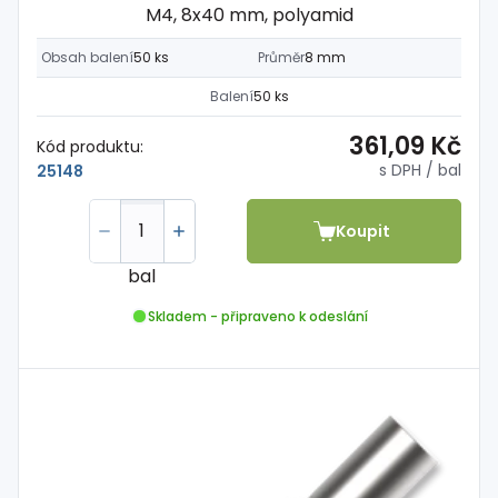
M4, 8x40 mm, polyamid
Obsah balení
50 ks
Průměr
8 mm
Balení
50 ks
361,09 Kč
Kód produktu:
s DPH
/ bal
25148
Koupit
bal
Skladem - připraveno k odeslání