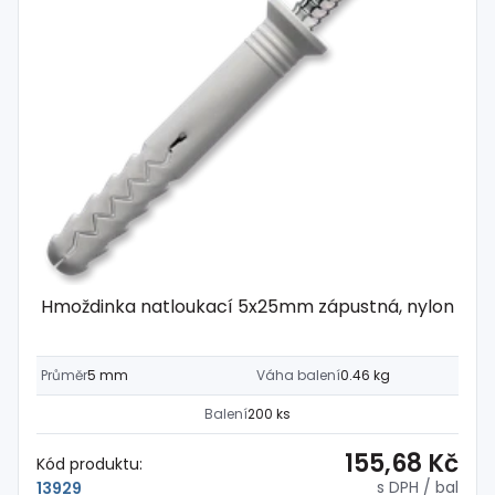
Hmoždinka natloukací 5x25mm zápustná, nylon
Průměr
5 mm
Váha balení
0.46 kg
Balení
200 ks
155,68 Kč
Kód produktu:
s DPH
/ bal
13929