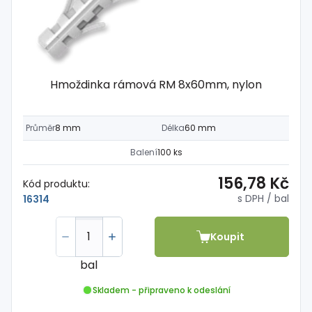
Hmoždinka rámová RM 8x60mm, nylon
Průměr
8 mm
Délka
60 mm
Balení
100 ks
156,78 Kč
Kód produktu:
s DPH
/ bal
16314
Koupit
bal
Skladem - připraveno k odeslání