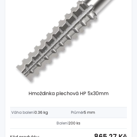
Hmoždinka plechová HP 5x30mm
Váha balení
0.36 kg
Průměr
5 mm
Balení
200 ks
865,27 Kč
Kód produktu: