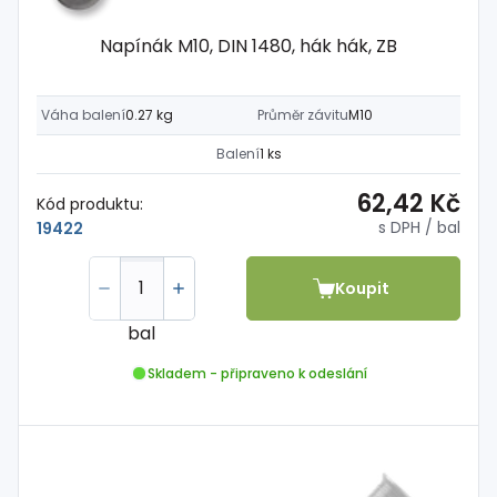
Napínák M10, DIN 1480, hák hák, ZB
Váha balení
0.27 kg
Průměr závitu
M10
Balení
1 ks
62,42 Kč
Kód produktu:
s DPH
/ bal
19422
Koupit
bal
Skladem - připraveno k odeslání