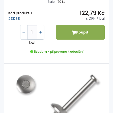
Balení
20 ks
122,79 Kč
Kód produktu:
s DPH
/ bal
23068
Koupit
bal
Skladem - připraveno k odeslání