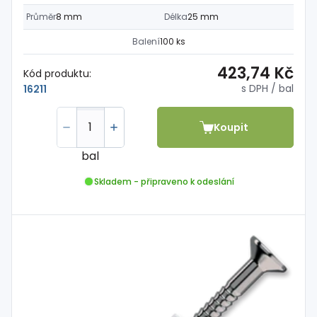
Průměr
8 mm
Délka
25 mm
Balení
100 ks
423,74 Kč
Kód produktu:
s DPH
/ bal
16211
Koupit
bal
Skladem - připraveno k odeslání