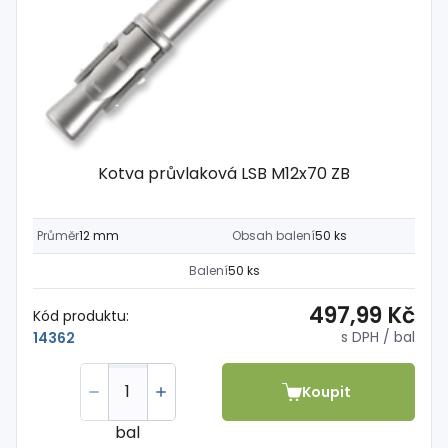
Kotva průvlaková LSB M12x70 ZB
Průměr
12 mm
Obsah balení
50 ks
Balení
50 ks
497,99 Kč
Kód produktu:
s DPH
/ bal
14362
Koupit
bal