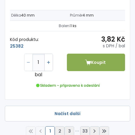
Délka
40 mm
Průměr
4 mm
Balení
1 ks
3,82 Kč
Kód produktu:
s DPH
/ bal
25382
Koupit
bal
Skladem - připraveno k odeslání
Načíst další
1
2
3
33