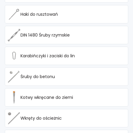
Haki do rusztowań
DIN 1480 Śruby rzymskie
Karabińczyki i zaciski do lin
Śruby do betonu
Kotwy wkręcane do ziemi
Wkręty do ościeżnic