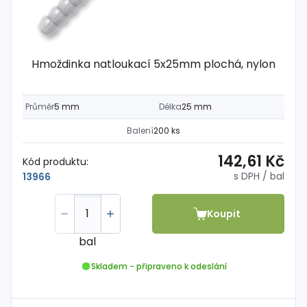
Hmoždinka natloukací 5x25mm plochá, nylon
Průměr
5 mm
Délka
25 mm
Balení
200 ks
142,61 Kč
Kód produktu:
s DPH
/ bal
13966
Koupit
bal
Skladem - připraveno k odeslání