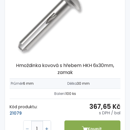
Hmoždinka kovová s hřebem HKH 6x30mm,
zamak
Průměr
6 mm
Délka
30 mm
Balení
100 ks
367,65 Kč
Kód produktu:
s DPH
/ bal
21079
Koupit