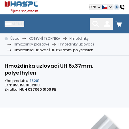
Hašpl
CZK
MENU
Úvod
KOTEVNÍ TECHNIKA
Hmoždinky
HŘEBÍKY
SPOJOVACÍ MATERIÁL
KOTEVNÍ TECHNIKA
Hmoždinky plastové
Hmoždinky uzlovací
kramle
vruty, šrouby, matice
hmoždinky, napínáky
Hmoždinka uzlovací UH 6x37mm, polyethylen
Hmoždinka uzlovací UH 6x37mm,
polyethylen
Kód produktu:
16201
EAN:
8591530162013
Zkratka:
HUH 037060 0100 PE