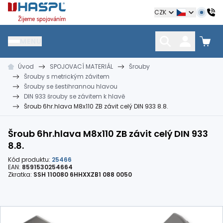
Hašpl
CZK
MENU
Úvod
SPOJOVACÍ MATERIÁL
Šrouby
HŘEBÍKY
SPOJOVACÍ MATERIÁL
KOTEVNÍ TECHNIKA
Šrouby s metrickým závitem
kramle
vruty, šrouby, matice
hmoždinky, napínáky
Šrouby se šestihrannou hlavou
DIN 933 šrouby se závitem k hlavě
Šroub 6hr.hlava M8x110 ZB závit celý DIN 933 8.8.
Šroub 6hr.hlava M8x110 ZB závit celý DIN 933
8.8.
Kód produktu:
25466
EAN:
8591530254664
Zkratka:
SSH 110080 6HHXXZB1 088 0050