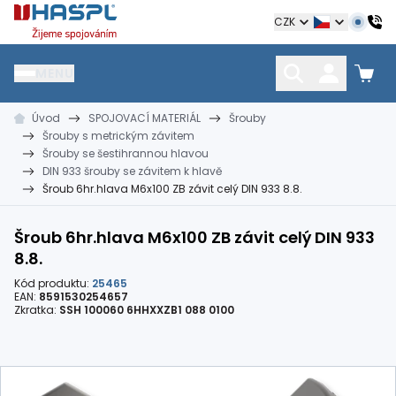
Hašpl
CZK
MENU
Úvod
SPOJOVACÍ MATERIÁL
Šrouby
HŘEBÍKY
SPOJOVACÍ MATERIÁL
KOTEVNÍ TECHNIKA
Šrouby s metrickým závitem
kramle
vruty, šrouby, matice
hmoždinky, napínáky
Šrouby se šestihrannou hlavou
DIN 933 šrouby se závitem k hlavě
Šroub 6hr.hlava M6x100 ZB závit celý DIN 933 8.8.
Šroub 6hr.hlava M6x100 ZB závit celý DIN 933
8.8.
Kód produktu:
25465
EAN:
8591530254657
Zkratka:
SSH 100060 6HHXXZB1 088 0100