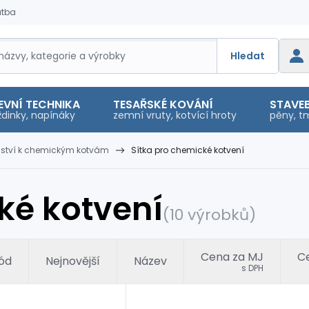
atba
Hledat
EVNÍ TECHNIKA
TESAŘSKÉ KOVÁNÍ
STAVEB
dinky, napínáky
zemní vruty, kotvící hroty
pěny, tm
enství k chemickým kotvám
Sítka pro chemické kotvení
ké kotvení
(10 výrobků)
Cena za MJ
Ce
ód
Nejnovější
Název
s DPH