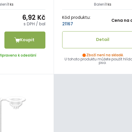
alení
1 ks
Balení
1 ks
6,92 Kč
Kód produktu:
Cena na 
s DPH
/ bal
21167
Detail
Koupit
Zboží není na skladě.
řipraveno k odeslání
U tohoto produktu můžete použít hlíd
psa.