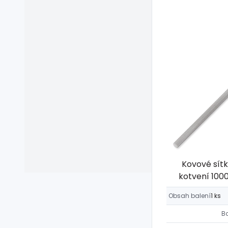
Kovové sít
kotvení 100
Obsah balení
1 ks
B