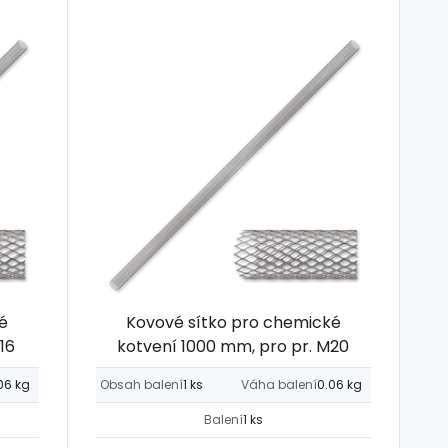
é
Kovové sítko pro chemické
16
kotvení 1000 mm, pro pr. M20
06 kg
Obsah balení
1 ks
Váha balení
0.06 kg
Balení
1 ks