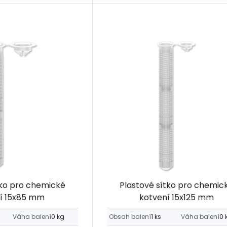
tko pro chemické
Plastové sítko pro chemic
í 15x85 mm
kotvení 15x125 mm
Váha balení
0 kg
Obsah balení
1 ks
Váha balení
0 