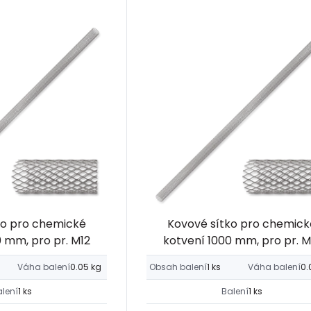
ko pro chemické
Kovové sítko pro chemick
0 mm, pro pr. M12
kotvení 1000 mm, pro pr. M
Váha balení
0.05 kg
Obsah balení
1 ks
Váha balení
0.
alení
1 ks
Balení
1 ks