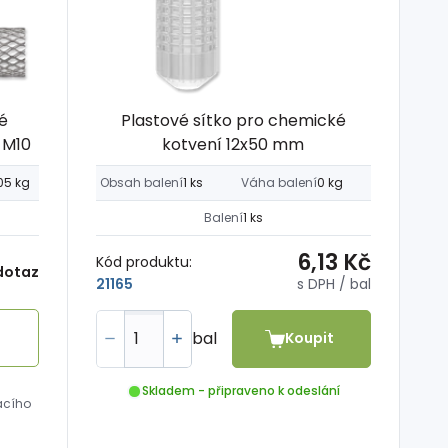
é
Plastové sítko pro chemické
-M10
kotvení 12x50 mm
05 kg
Obsah balení
1 ks
Váha balení
0 kg
Balení
1 ks
6,13 Kč
Kód produktu:
dotaz
s DPH
/ bal
21165
bal
Koupit
Skladem - připraveno k odeslání
acího