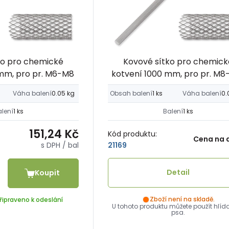
ko pro chemické
Kovové sítko pro chemick
mm, pro pr. M6-M8
kotvení 1000 mm, pro pr. M8
Váha balení
0.05 kg
Obsah balení
1 ks
Váha balení
0.
alení
1 ks
Balení
1 ks
151,24 Kč
Kód produktu:
Cena na 
s DPH
/ bal
21169
Detail
Koupit
Zboží není na skladě.
řipraveno k odeslání
U tohoto produktu můžete použít hlíd
psa.