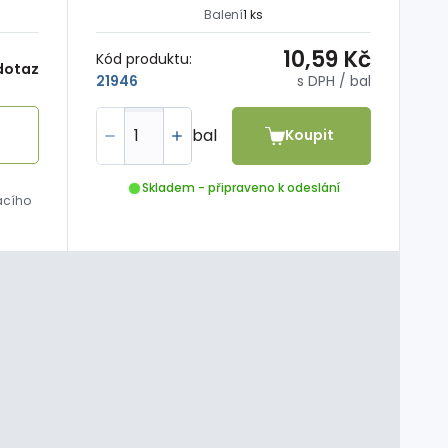
Balení
1 ks
10,59 Kč
Kód produktu:
dotaz
s DPH
/ bal
21946
bal
Koupit
Skladem - připraveno k odeslání
acího