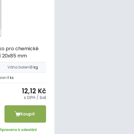
tko pro chemické
í 20x85 mm
Váha balení
0 kg
alení
1 ks
12,12 Kč
s DPH
/ bal
Koupit
řipraveno k odeslání