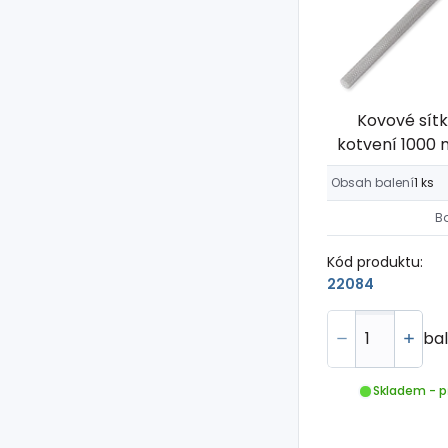
Kovové sít
kotvení 1000 
Obsah balení
1 ks
B
Kód produktu:
22084
bal
Skladem - p