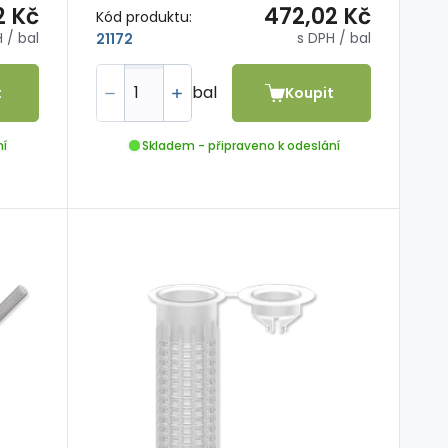
2 Kč
472,02 Kč
Kód produktu:
H
/ bal
s DPH
/ bal
21172
bal
t
Koupit
ní
Skladem - připraveno k odeslání