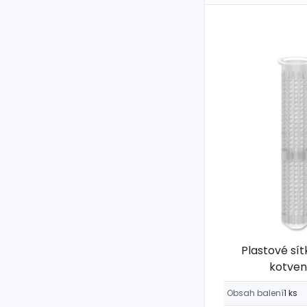
Plastové sí
kotven
Obsah balení
1 ks