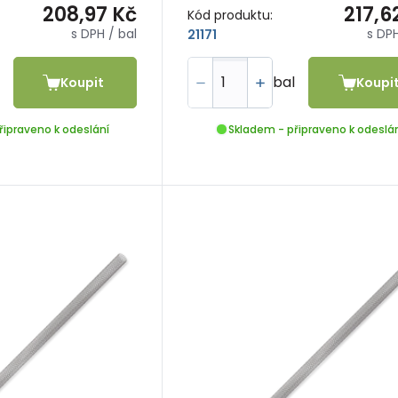
208,97 Kč
217,6
Kód produktu:
s DPH
/ bal
s DP
21171
bal
Koupit
Koupi
řipraveno k odeslání
Skladem - připraveno k odeslá