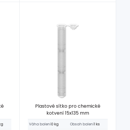
ké
Plastové sítko pro chemické
kotvení 15x135 mm
kg
Váha balení
0 kg
Obsah balení
1 ks