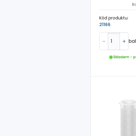
B
Kód produktu:
21166
bal
Skladem - p