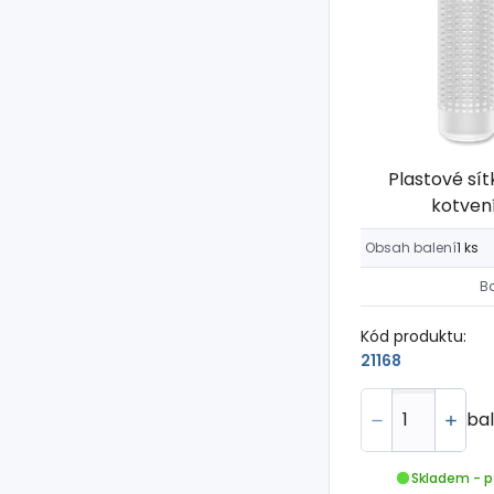
Plastové sí
kotven
Obsah balení
1 ks
B
Kód produktu:
21168
bal
Skladem - p