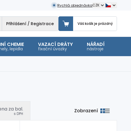
CZK
Rychlá objednávka
Přihlášení / Registrace
Váš košík je prázdný
NÍ CHEMIE
VAZACÍ DRÁTY
NÁŘADÍ
OSTA
ely, lepidla
fixační úvazky
nástroje
malé 
na za bal.
Zobrazení
s DPH