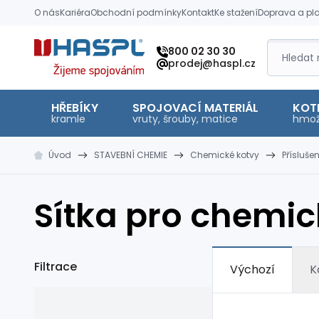
O nás
Kariéra
Obchodní podmínky
Kontakt
Ke stažení
Doprava a pl
Hašpl
800 02 30 30
prodej@haspl.cz
HŘEBÍKY
SPOJOVACÍ MATERIÁL
KOT
kramle
vruty, šrouby, matice
hmož
Úvod
STAVEBNÍ CHEMIE
Chemické kotvy
Přísluš
Sítka pro chemic
Filtrace
Výchozí
K