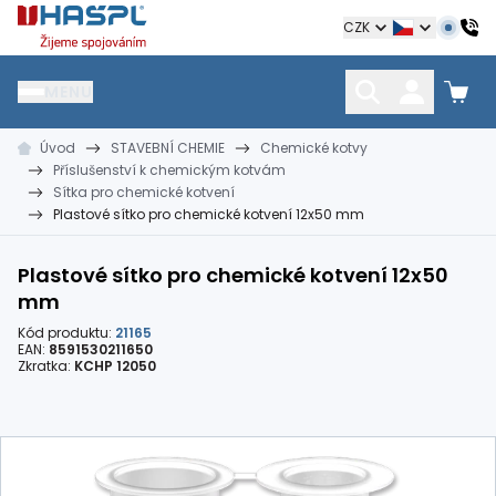
Hašpl
CZK
MENU
Úvod
STAVEBNÍ CHEMIE
Chemické kotvy
HŘEBÍKY
SPOJOVACÍ MATERIÁL
KOTEVNÍ TECHNIKA
Příslušenství k chemickým kotvám
kramle
vruty, šrouby, matice
hmoždinky, napínáky
Sítka pro chemické kotvení
Plastové sítko pro chemické kotvení 12x50 mm
Plastové sítko pro chemické kotvení 12x50
mm
Kód produktu:
21165
EAN:
8591530211650
Zkratka:
KCHP 12050