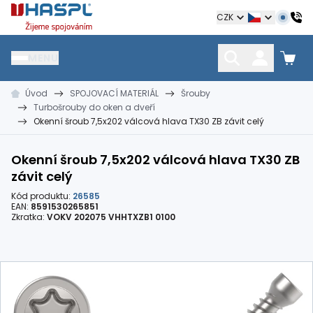
Hašpl
CZK
MENU
Úvod
SPOJOVACÍ MATERIÁL
Šrouby
HŘEBÍKY
SPOJOVACÍ MATERIÁL
KOTEVNÍ TECHNIKA
Turbošrouby do oken a dveří
kramle
vruty, šrouby, matice
hmoždinky, napínáky
Okenní šroub 7,5x202 válcová hlava TX30 ZB závit celý
Okenní šroub 7,5x202 válcová hlava TX30 ZB
závit celý
Kód produktu:
26585
EAN:
8591530265851
Zkratka:
VOKV 202075 VHHTXZB1 0100