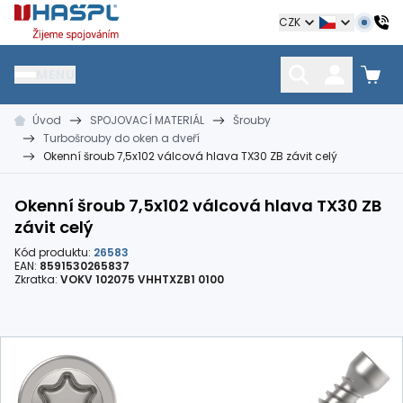
Hašpl
CZK
MENU
Úvod
SPOJOVACÍ MATERIÁL
Šrouby
HŘEBÍKY
SPOJOVACÍ MATERIÁL
KOTEVNÍ TECHNIKA
Turbošrouby do oken a dveří
kramle
vruty, šrouby, matice
hmoždinky, napínáky
Okenní šroub 7,5x102 válcová hlava TX30 ZB závit celý
Okenní šroub 7,5x102 válcová hlava TX30 ZB
závit celý
Kód produktu:
26583
EAN:
8591530265837
Zkratka:
VOKV 102075 VHHTXZB1 0100