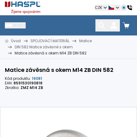
Hašpl
CZK
MENU
Úvod
SPOJOVACÍ MATERIÁL
Matice
HŘEBÍKY
SPOJOVACÍ MATERIÁL
KOTEVNÍ TECHNIKA
DIN 582 Matice závěsné s okem
kramle
vruty, šrouby, matice
hmoždinky, napínáky
Matice závěsná s okem M14 ZB DIN 582
Matice závěsná s okem M14 ZB DIN 582
Kód produktu:
19081
EAN:
8591530190818
Zkratka:
ZMZ M14 ZB