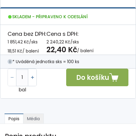
SKLADEM - PŘIPRAVENO K ODESLÁNÍ
Cena bez DPH:
Cena s DPH:
1 851,42 Kč
/
sks
2 240,22 Kč
/
sks
22,40 Kč
/ balení
18,51 Kč
/ balení
* Uváděná jednotka sks = 100 ks
Do košíku
bal
Popis
Média