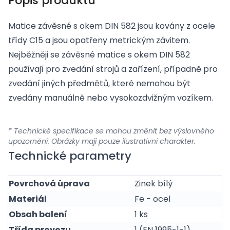
Popis produktu
Matice závěsné s okem DIN 582 jsou kovány z ocele
třídy C15 a jsou opatřeny metrickým závitem.
Nejběžněji se závěsné matice s okem DIN 582
používají pro zvedání strojů a zařízení, případně pro
zvedání jiných předmětů, které nemohou být
zvedány manuálně nebo vysokozdvižným vozíkem.
* Technické specifikace se mohou změnit bez výslovného
upozornění. Obrázky mají pouze ilustrativní charakter.
Technické parametry
Povrchová úprava
Zinek bílý
Materiál
Fe - ocel
Obsah balení
1 ks
Třída provozu
1 (EN 1995-1-1)