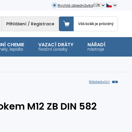
CZK
Rychlá objednávka
Přihlášení / Registrace
Váš košík je prázdný
NÍ CHEMIE
VAZACÍ DRÁTY
NÁŘADÍ
OSTA
ely, lepidla
fixační úvazky
nástroje
malé 
Následující
okem M12 ZB DIN 582