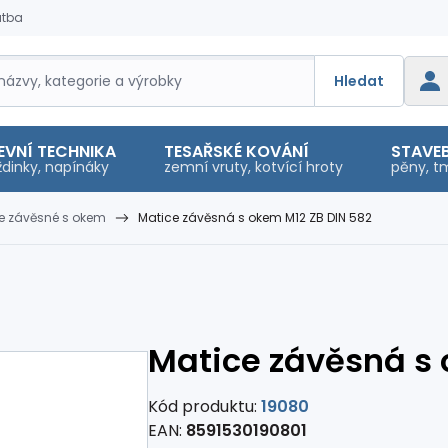
atba
Hledat
EVNÍ TECHNIKA
TESAŘSKÉ KOVÁNÍ
STAVEB
dinky, napínáky
zemní vruty, kotvící hroty
pěny, tm
ce závěsné s okem
Matice závěsná s okem M12 ZB DIN 582
Matice závěsná s 
Kód produktu:
19080
EAN:
8591530190801