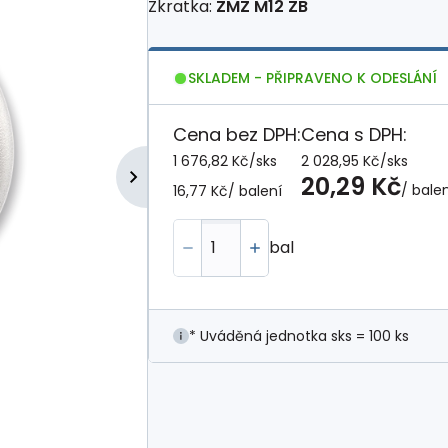
Zkratka:
ZMZ M12 ZB
SKLADEM - PŘIPRAVENO K ODESLÁNÍ
Cena bez DPH:
Cena s DPH:
1 676,82 Kč
/
sks
2 028,95 Kč
/
sks
20,29 Kč
/ bale
16,77 Kč
/ balení
bal
* Uváděná jednotka sks = 100 ks