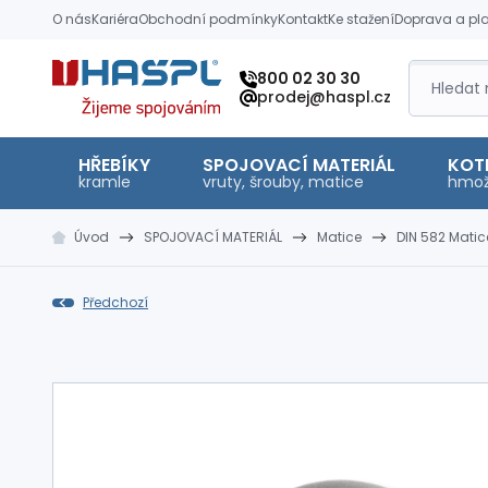
O nás
Kariéra
Obchodní podmínky
Kontakt
Ke stažení
Doprava a pl
Hašpl
800 02 30 30
prodej@haspl.cz
HŘEBÍKY
SPOJOVACÍ MATERIÁL
KOT
kramle
vruty, šrouby, matice
hmož
Úvod
SPOJOVACÍ MATERIÁL
Matice
DIN 582 Mati
Předchozí