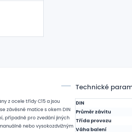
Technické param
y z ocele třídy C15 a jsou
DIN
 se závěsné matice s okem DIN
Průměr závitu
ní, případně pro zvedání jiných
Třída provozu
 manuálně nebo vysokozdvižným
Váha balení