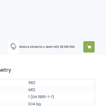
Matice závěsná s okem M12 ZB DIN 582
etry
582
M12
1 (EN 1995-1-1)
0.14 kg