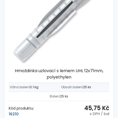
Hmoždinka uzlovací s lemem UHL 12x71mm,
polyethylen
Váha balení
0.1 kg
Obsah balení
25 ks
Balení
25 ks
45,75 Kč
Kód produktu:
s DPH
/ bal
16210