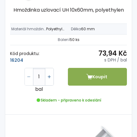
Hmoždinka uzlovací UH 10x60mm, polyethylen
Materiál hmoždinky
Polyethylen
Délka
60 mm
Balení
50 ks
73,94 Kč
Kód produktu:
s DPH
/ bal
16204
Koupit
bal
Skladem - připraveno k odeslání