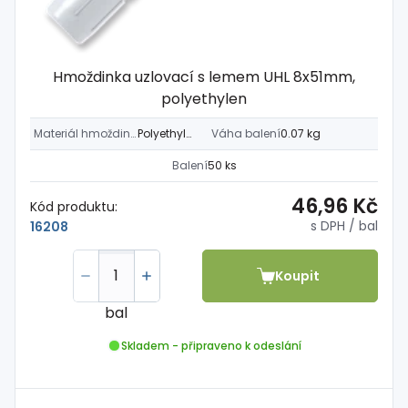
Hmoždinka uzlovací s lemem UHL 8x51mm,
polyethylen
Materiál hmoždinky
Polyethylen
Váha balení
0.07 kg
Balení
50 ks
46,96 Kč
Kód produktu:
s DPH
/ bal
16208
Koupit
bal
Skladem - připraveno k odeslání