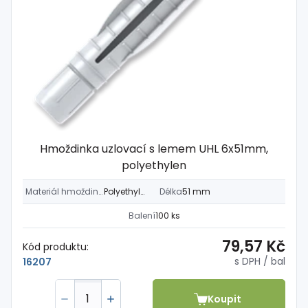
Hmoždinka uzlovací s lemem UHL 6x51mm,
polyethylen
Materiál hmoždinky
Polyethylen
Délka
51 mm
Balení
100 ks
79,57 Kč
Kód produktu:
s DPH
/ bal
16207
Koupit