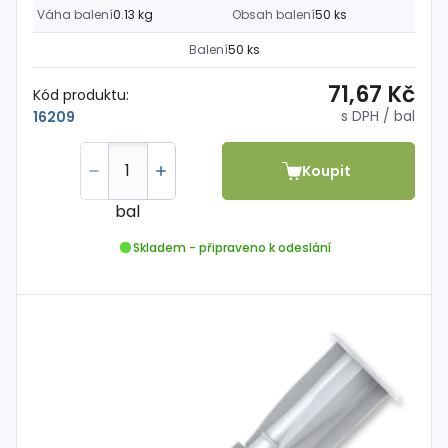
Váha balení
0.13 kg
Obsah balení
50 ks
Balení
50 ks
71,67 Kč
Kód produktu:
s DPH
/ bal
16209
Koupit
bal
Skladem - připraveno k odeslání