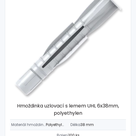
Hmoždinka uzlovací s lemem UHL 6x38mm,
polyethylen
Materiál hmoždinky
Polyethylen
Délka
38 mm
Balení
100 ks