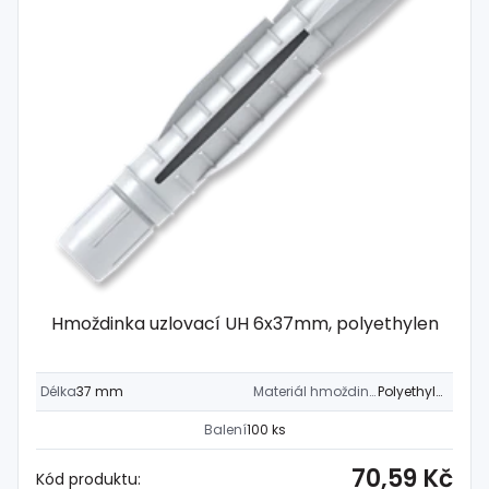
Hmoždinka uzlovací UH 6x37mm, polyethylen
Délka
37 mm
Materiál hmoždinky
Polyethylen
Balení
100 ks
70,59 Kč
Kód produktu: