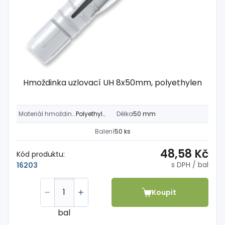
Hmoždinka uzlovací UH 8x50mm, polyethylen
Materiál hmoždinky
Polyethylen
Délka
50 mm
Balení
50 ks
48,58 Kč
Kód produktu:
s DPH
/ bal
16203
Koupit
bal