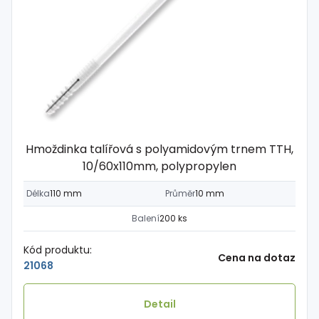
Hmoždinka talířová s polyamidovým trnem TTH,
10/60x110mm, polypropylen
Délka
110 mm
Průměr
10 mm
Balení
200 ks
Kód produktu:
Cena na dotaz
21068
Detail