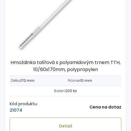
Hmoždinka talířová s polyamidovým trnem TTH,
10/60x170mm, polypropylen
Délka
170 mm
Průměr
10 mm
Balení
200 ks
Kód produktu:
Cena na dotaz
21074
Detail