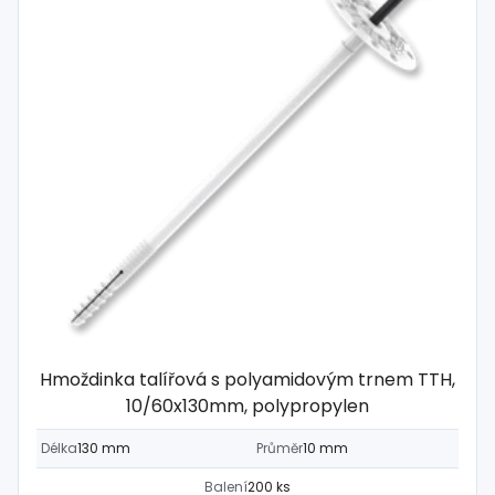
Hmoždinka talířová s polyamidovým trnem TTH,
10/60x130mm, polypropylen
Délka
130 mm
Průměr
10 mm
Balení
200 ks