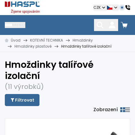
Hašpl
CZK
MENU
Úvod
KOTEVNÍ TECHNIKA
Hmoždinky
HŘEBÍKY
SPOJOVACÍ MATERIÁL
KOTEVNÍ TECHNIKA
Hmoždinky plastové
Hmoždinky talířové izolační
kramle
vruty, šrouby, matice
hmoždinky, napínáky
Hmoždinky talířové
izolační
(11 výrobků)
Filtrovat
Zobrazení