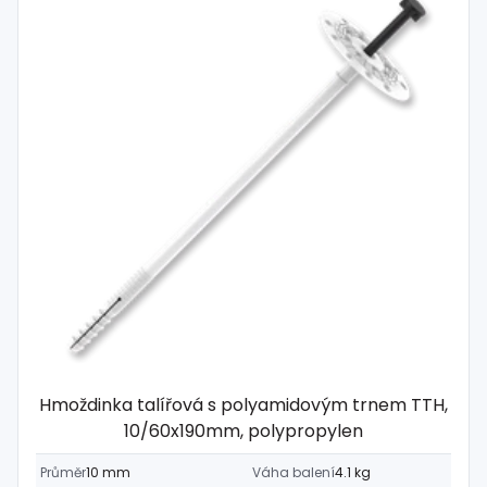
Hmoždinka talířová s polyamidovým trnem TTH,
10/60x190mm, polypropylen
Průměr
10 mm
Váha balení
4.1 kg