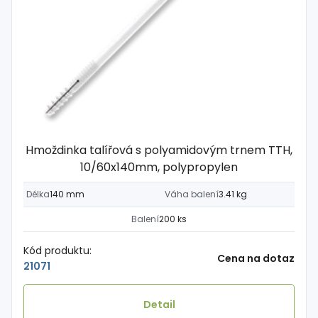
Hmoždinka talířová s polyamidovým trnem TTH,
10/60x140mm, polypropylen
Délka
140 mm
Váha balení
3.41 kg
Balení
200 ks
Kód produktu:
Cena na dotaz
21071
Detail