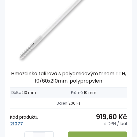
Hmoždinka talířová s polyamidovým trnem TTH,
10/60x210mm, polypropylen
Délka
210 mm
Průměr
10 mm
Balení
200 ks
919,60 Kč
Kód produktu:
s DPH
/ bal
21077