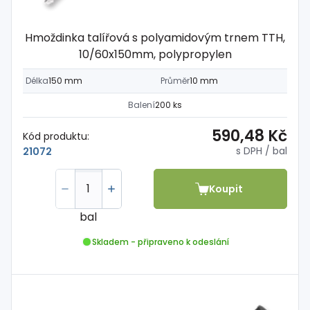
Hmoždinka talířová s polyamidovým trnem TTH,
10/60x150mm, polypropylen
Délka
150 mm
Průměr
10 mm
Balení
200 ks
590,48 Kč
Kód produktu:
s DPH
/ bal
21072
Koupit
bal
Skladem - připraveno k odeslání