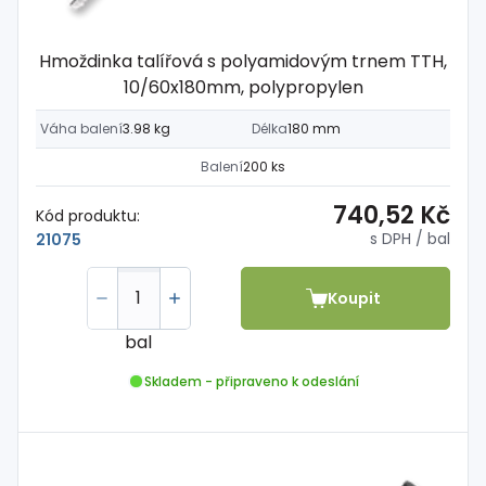
Hmoždinka talířová s polyamidovým trnem TTH,
10/60x180mm, polypropylen
Váha balení
3.98 kg
Délka
180 mm
Balení
200 ks
740,52 Kč
Kód produktu:
s DPH
/ bal
21075
Koupit
bal
Skladem - připraveno k odeslání