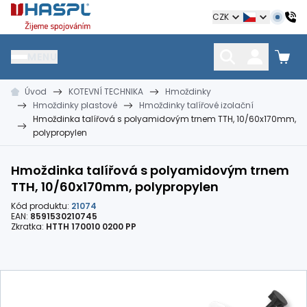
Hašpl
CZK
MENU
Úvod
KOTEVNÍ TECHNIKA
Hmoždinky
HŘEBÍKY
SPOJOVACÍ MATERIÁL
KOTEVNÍ TECHNIKA
Hmoždinky plastové
Hmoždinky talířové izolační
kramle
vruty, šrouby, matice
hmoždinky, napínáky
Hmoždinka talířová s polyamidovým trnem TTH, 10/60x170mm,
polypropylen
Hmoždinka talířová s polyamidovým trnem
TTH, 10/60x170mm, polypropylen
Kód produktu:
21074
EAN:
8591530210745
Zkratka:
HTTH 170010 0200 PP