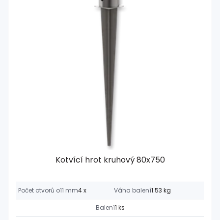
Kotvící hrot kruhový 80x750
Počet otvorů o11 mm
4 x
Váha balení
1.53 kg
Balení
1 ks