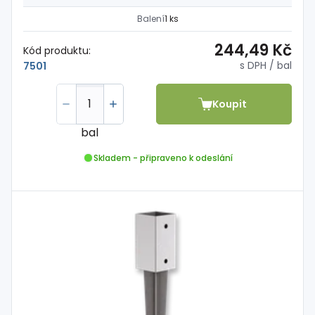
Balení
1 ks
244,49 Kč
Kód produktu:
s DPH
/ bal
7501
Koupit
bal
Skladem - připraveno k odeslání