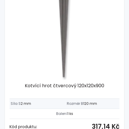
Kotvící hrot čtvercový 120x120x900
Síla S
2 mm
Rozměr B
120 mm
Balení
1 ks
317,14 Kč
Kód produktu: