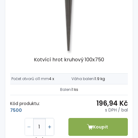
Kotvící hrot kruhový 100x750
Počet otvorů o11 mm
4 x
Váha balení
1.9 kg
Balení
1 ks
196,94 Kč
Kód produktu:
s DPH
/ bal
7500
Koupit