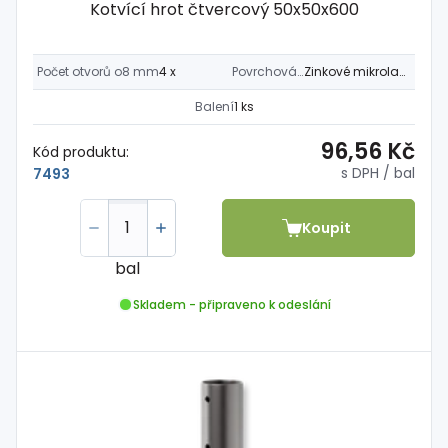
Kotvící hrot čtvercový 50x50x600
Počet otvorů o8 mm
4 x
Povrchová úprava
Zinkové mikrolamely * 400h
Balení
1 ks
96,56 Kč
Kód produktu:
s DPH
/ bal
7493
Koupit
bal
Skladem - připraveno k odeslání