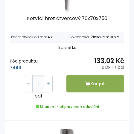
Kotvící hrot čtvercový 70x70x750
Počet otvorů o11 mm
4 x
Povrchová úprava
Zinkové mikrolamely * 400h
Balení
1 ks
133,02 Kč
Kód produktu:
s DPH
/ bal
7494
Koupit
bal
Skladem - připraveno k odeslání