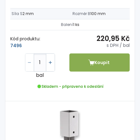
Síla S
2 mm
Rozměr B
100 mm
Balení
1 ks
220,95 Kč
Kód produktu:
s DPH
/ bal
7496
Koupit
bal
Skladem - připraveno k odeslání