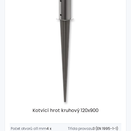
Kotvící hrot kruhový 120x900
Počet otvorů o11 mm
4 x
Třída provozu
3 (EN 1995-1-1)