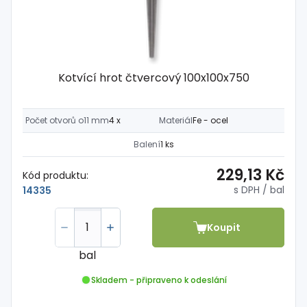
Kotvící hrot čtvercový 100x100x750
Počet otvorů o11 mm
4 x
Materiál
Fe - ocel
Balení
1 ks
229,13 Kč
Kód produktu:
s DPH
/ bal
14335
Koupit
bal
Skladem - připraveno k odeslání