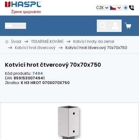
Hašpl
CZK
MENU
Úvod
TESAŘSKÉ KOVÁNÍ
Kotvící hroty do země
HŘEBÍKY
SPOJOVACÍ MATERIÁL
KOTEVNÍ TECHNIKA
Kotvící hrot čtvercový
Kotvící hrot čtvercový 70x70x750
kramle
vruty, šrouby, matice
hmoždinky, napínáky
Kotvící hrot čtvercový 70x70x750
Kód produktu:
7494
EAN:
8591530074941
Zkratka:
K H3 HROT 070X070X750