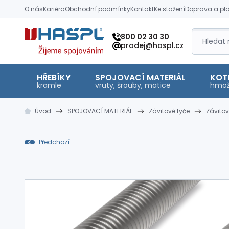
O nás
Kariéra
Obchodní podmínky
Kontakt
Ke stažení
Doprava a pl
Hašpl
800 02 30 30
prodej@haspl.cz
HŘEBÍKY
SPOJOVACÍ MATERIÁL
KOT
kramle
vruty, šrouby, matice
hmož
Úvod
SPOJOVACÍ MATERIÁL
Závitové tyče
Závitov
Předchozí