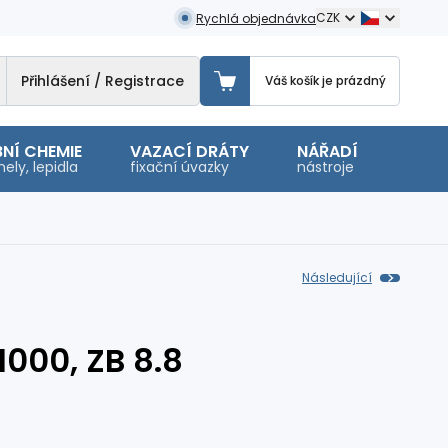
CZK
Rychlá objednávka
Přihlášení / Registrace
Váš košík je prázdný
NÍ CHEMIE
VAZACÍ DRÁTY
NÁŘADÍ
OSTA
ely, lepidla
fixační úvazky
nástroje
malé 
Následující
000, ZB 8.8