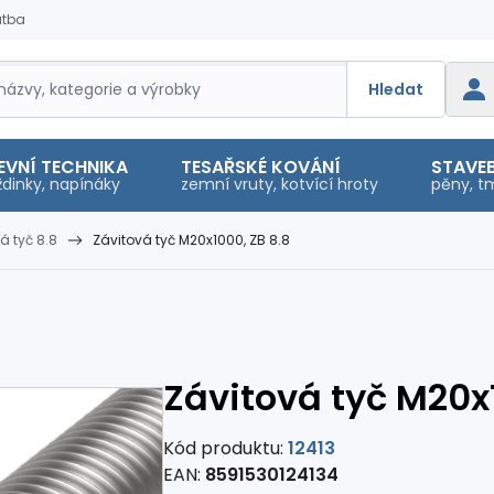
atba
Hledat
EVNÍ TECHNIKA
TESAŘSKÉ KOVÁNÍ
STAVEB
dinky, napínáky
zemní vruty, kotvící hroty
pěny, tm
á tyč 8.8
Závitová tyč M20x1000, ZB 8.8
Závitová tyč M20x1
Kód produktu:
12413
EAN:
8591530124134