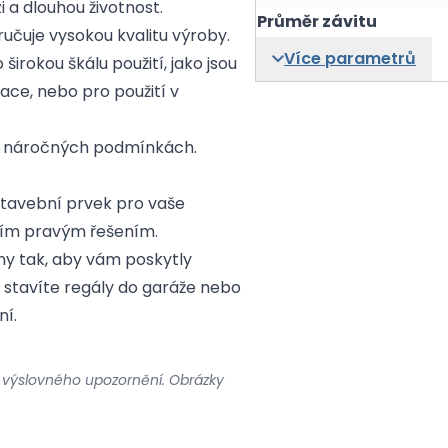
i a dlouhou životnost.
Průměr závitu
ručuje vysokou kvalitu výroby.
Více parametrů
širokou škálu použití, jako jsou
ace, nebo pro použití v
í v náročných podmínkách.
stavební prvek pro vaše
 tím pravým řešením.
y tak, aby vám poskytly
 už stavíte regály do garáže nebo
ní.
 výslovného upozornění. Obrázky