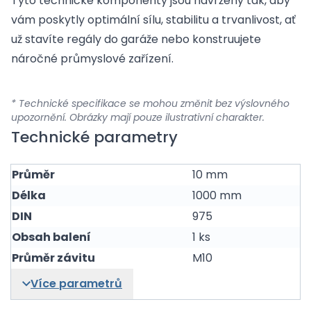
Tyto technické komponenty jsou navrženy tak, aby
vám poskytly optimální sílu, stabilitu a trvanlivost, ať
už stavíte regály do garáže nebo konstruujete
náročné průmyslové zařízení.
* Technické specifikace se mohou změnit bez výslovného
upozornění. Obrázky mají pouze ilustrativní charakter.
Technické parametry
Průměr
10 mm
Délka
1000 mm
DIN
975
Obsah balení
1 ks
Průměr závitu
M10
Více parametrů