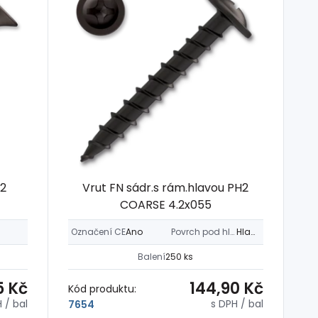
H2
Vrut FN sádr.s rám.hlavou PH2
COARSE 4.2x055
Označení CE
Ano
Povrch pod hlavou
Hladký
Balení
250 ks
5 Kč
144,90 Kč
Kód produktu:
H
/ bal
s DPH
/ bal
7654