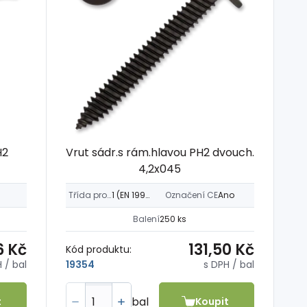
H2
Vrut sádr.s rám.hlavou PH2 dvouch.
4,2x045
Třída provozu
1 (EN 1995-1-1)
Označení CE
Ano
Balení
250 ks
6 Kč
131,50 Kč
Kód produktu:
H
/ bal
s DPH
/ bal
19354
bal
t
Koupit