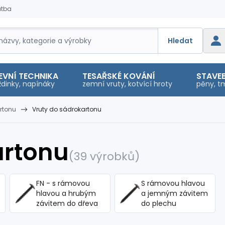
atba
Hledat
EVNÍ TECHNIKA
TESAŘSKÉ KOVÁNÍ
STAVEB
dinky, napínáky
zemní vruty, kotvící hroty
pěny, tm
rtonu
Vruty do sádrokartonu
artonu
(39 výrobků)
FN - s rámovou
S rámovou hlavou
hlavou a hrubým
a jemným závitem
závitem do dřeva
do plechu