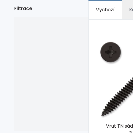
Filtrace
Výchozí
K
Vrut TN sá