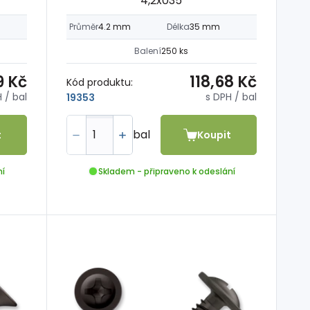
4,2x035
Průměr
4.2 mm
Délka
35 mm
Balení
250 ks
9 Kč
118,68 Kč
Kód produktu:
H
/ bal
s DPH
/ bal
19353
bal
t
Koupit
ní
Skladem - připraveno k odeslání