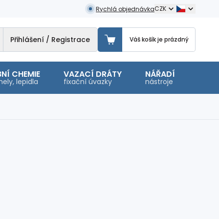
CZK
Rychlá objednávka
Přihlášení / Registrace
Váš košík je prázdný
NÍ CHEMIE
VAZACÍ DRÁTY
NÁŘADÍ
OSTA
ely, lepidla
fixační úvazky
nástroje
malé 