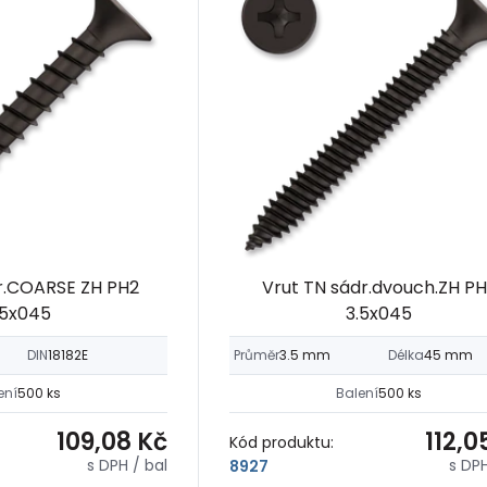
r.COARSE ZH PH2
Vrut TN sádr.dvouch.ZH P
.5x045
3.5x045
DIN
18182E
Průměr
3.5 mm
Délka
45 mm
ení
500 ks
Balení
500 ks
109,08 Kč
112,0
Kód produktu:
s DPH
/ bal
s DP
8927