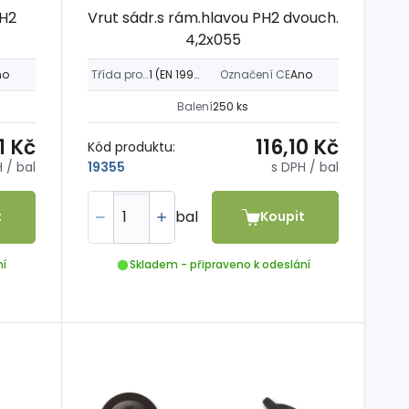
PH2
Vrut sádr.s rám.hlavou PH2 dvouch.
4,2x055
no
Třída provozu
1 (EN 1995-1-1)
Označení CE
Ano
Balení
250 ks
1 Kč
116,10 Kč
Kód produktu:
H
/ bal
s DPH
/ bal
19355
bal
t
Koupit
ní
Skladem - připraveno k odeslání