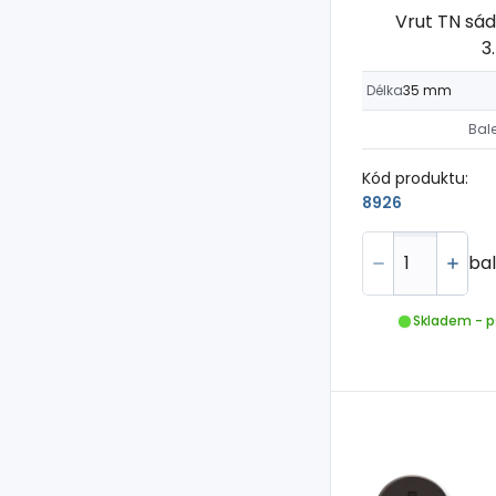
Vrut TN sá
3
Délka
35 mm
Bal
Kód produktu:
8926
bal
Skladem - p