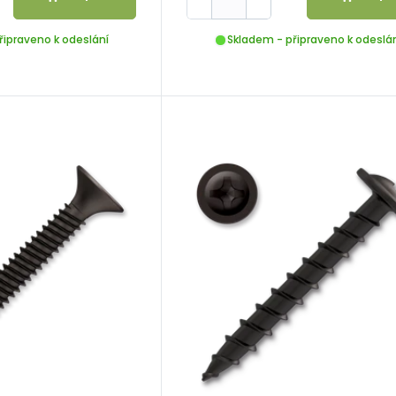
řipraveno k odeslání
Skladem - připraveno k odeslá