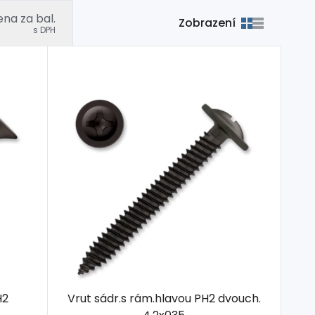
na za bal.
Zobrazení
s DPH
H2
Vrut sádr.s rám.hlavou PH2 dvouch.