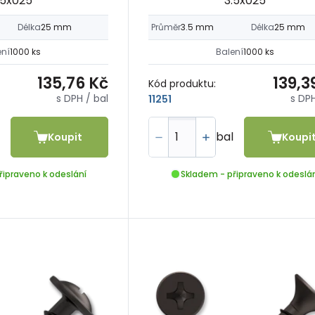
.5x025
3.5x025
Délka
25 mm
Průměr
3.5 mm
Délka
25 mm
ení
1000 ks
Balení
1000 ks
135,76 Kč
139,3
Kód produktu:
s DPH
/ bal
s DP
11251
bal
Koupit
Koupi
řipraveno k odeslání
Skladem - připraveno k odeslá