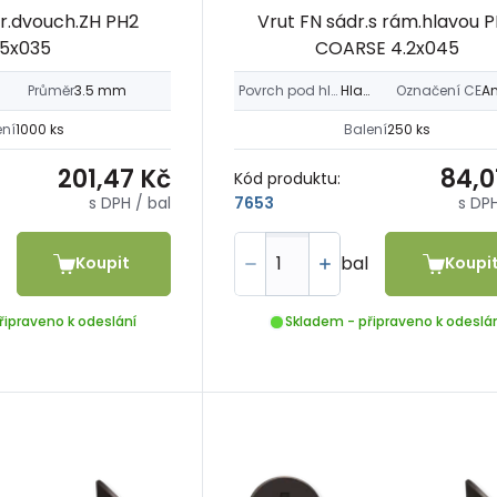
dr.dvouch.ZH PH2
Vrut FN sádr.s rám.hlavou 
.5x035
COARSE 4.2x045
Průměr
3.5 mm
Povrch pod hlavou
Hladký
Označení CE
A
ení
1000 ks
Balení
250 ks
201,47 Kč
84,0
Kód produktu:
s DPH
/ bal
s DP
7653
bal
Koupit
Koupi
řipraveno k odeslání
Skladem - připraveno k odeslá