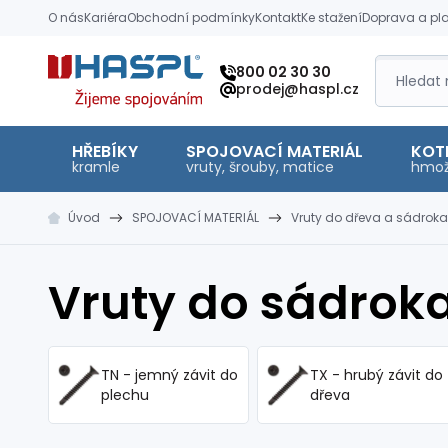
O nás
Kariéra
Obchodní podmínky
Kontakt
Ke stažení
Doprava a pl
Hašpl
800 02 30 30
prodej@haspl.cz
HŘEBÍKY
SPOJOVACÍ MATERIÁL
KOT
kramle
vruty, šrouby, matice
hmož
Úvod
SPOJOVACÍ MATERIÁL
Vruty do dřeva a sádroka
Vruty do sádrok
TN - jemný závit do
TX - hrubý závit do
plechu
dřeva