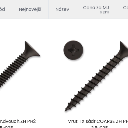
Cena za MJ
Ce
ód
Nejnovější
Název
s DPH
dr.dvouch.ZH PH2
Vrut TX sádr.COARSE ZH P