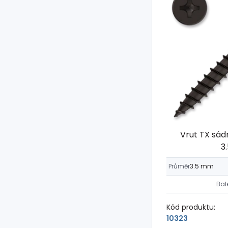
Vrut TX sád
3
Průměr
3.5 mm
Bal
Kód produktu:
10323