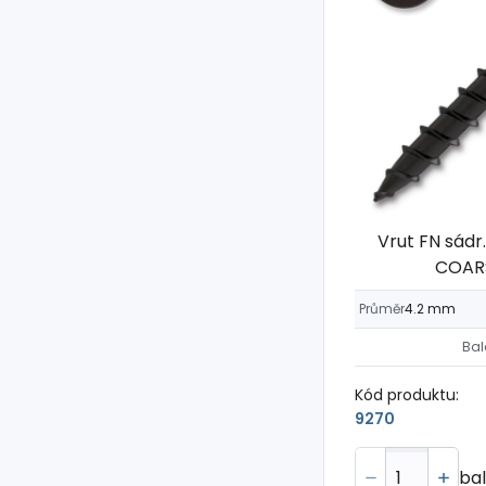
Vrut FN sádr
COARS
Průměr
4.2 mm
Bal
Kód produktu:
9270
bal