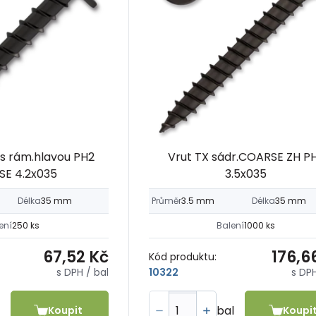
.s rám.hlavou PH2
Vrut TX sádr.COARSE ZH P
E 4.2x035
3.5x035
Délka
35 mm
Průměr
3.5 mm
Délka
35 mm
ení
250 ks
Balení
1000 ks
67,52 Kč
176,6
Kód produktu:
s DPH
/ bal
s DP
10322
bal
Koupit
Koupi