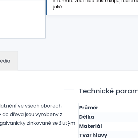
K tomuto zboží lidé často kupují další d
jaké…
édia
Technické param
platnění ve všech oborech.
Průměr
ty do dřeva jsou vyrobeny z
Délka
galvanicky zinkované se žlutým
Materiál
Tvar hlavy