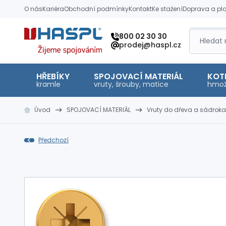
O nás
Kariéra
Obchodní podmínky
Kontakt
Ke stažení
Doprava a pl
Hašpl
800 02 30 30
prodej@haspl.cz
HŘEBÍKY
SPOJOVACÍ MATERIÁL
KOT
kramle
vruty, šrouby, matice
hmož
Úvod
SPOJOVACÍ MATERIÁL
Vruty do dřeva a sádroka
Předchozí