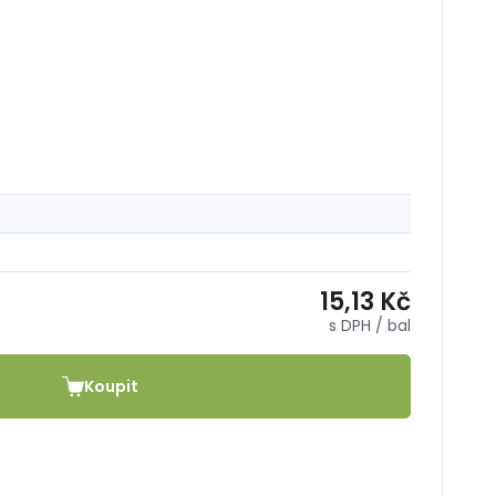
15,13 Kč
s DPH
/ bal
Koupit