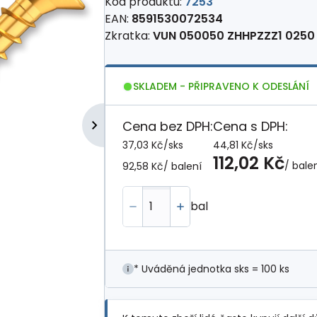
Kód produktu:
7253
EAN:
8591530072534
Zkratka:
VUN 050050 ZHHPZZZ1 0250
SKLADEM - PŘIPRAVENO K ODESLÁNÍ
Cena bez DPH:
Cena s DPH:
37,03 Kč
/
sks
44,81 Kč
/
sks
112,02 Kč
/ bale
92,58 Kč
/ balení
bal
* Uváděná jednotka sks = 100 ks