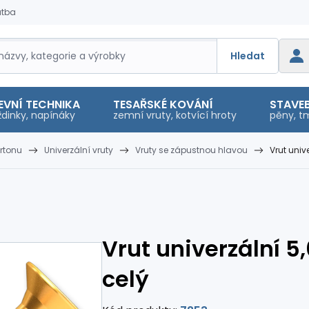
atba
Hledat
EVNÍ TECHNIKA
TESAŘSKÉ KOVÁNÍ
STAVEB
dinky, napínáky
zemní vruty, kotvící hroty
pěny, tm
rtonu
Univerzální vruty
Vruty se zápustnou hlavou
Vrut univ
Vrut univerzální 5
celý