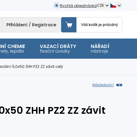
CZK
Rychlá objednávka
Přihlášení / Registrace
Váš košík je prázdný
NÍ CHEMIE
VAZACÍ DRÁTY
NÁŘADÍ
OSTA
ely, lepidla
fixační úvazky
nástroje
malé 
erzální 5,0x50 ZHH PZ2 ZZ závit celý
Následující
,0x50 ZHH PZ2 ZZ závit