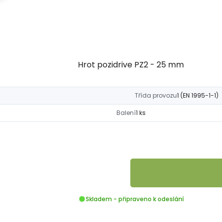
Hrot pozidrive PZ2 - 25 mm
Třída provozu
1 (EN 1995-1-1)
Balení
1 ks
Skladem - připraveno k odeslání