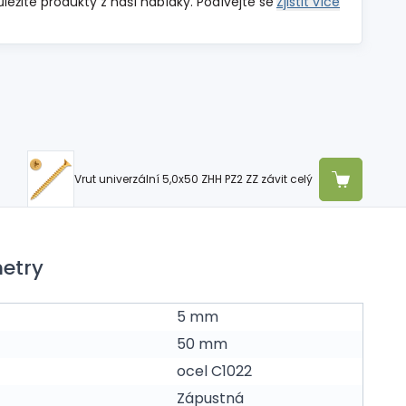
ůležité produkty z naší nabídky. Podívejte se
Zjistit více
Vrut univerzální 5,0x50 ZHH PZ2 ZZ závit celý
etry
5 mm
50 mm
ocel C1022
Zápustná