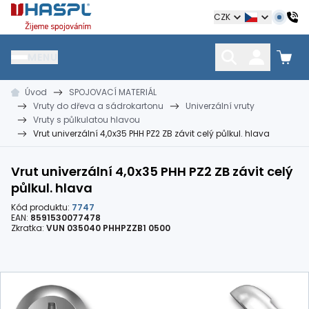
Hašpl
CZK
MENU
Úvod
SPOJOVACÍ MATERIÁL
HŘEBÍKY
SPOJOVACÍ MATERIÁL
KOTEVNÍ TECHNIKA
Vruty do dřeva a sádrokartonu
Univerzální vruty
kramle
vruty, šrouby, matice
hmoždinky, napínáky
Vruty s půlkulatou hlavou
Vrut univerzální 4,0x35 PHH PZ2 ZB závit celý půlkul. hlava
Vrut univerzální 4,0x35 PHH PZ2 ZB závit celý
půlkul. hlava
Kód produktu:
7747
EAN:
8591530077478
Zkratka:
VUN 035040 PHHPZZB1 0500