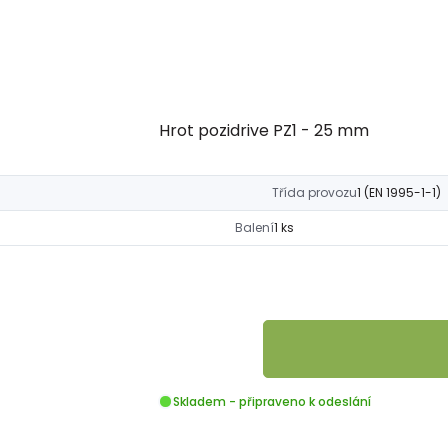
Hrot pozidrive PZ1 - 25 mm
Třída provozu
1 (EN 1995-1-1)
Balení
1 ks
Skladem - připraveno k odeslání