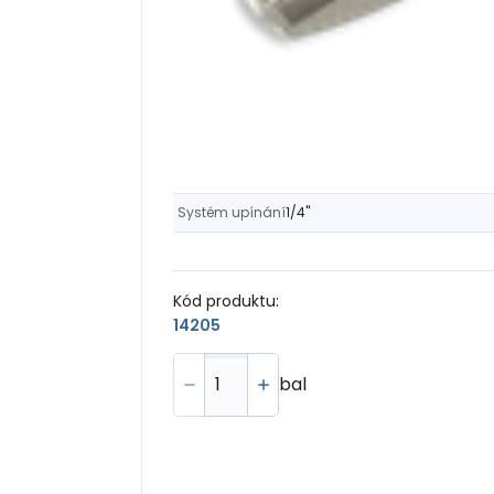
Systém upínání
1/4"
Kód produktu:
14205
bal