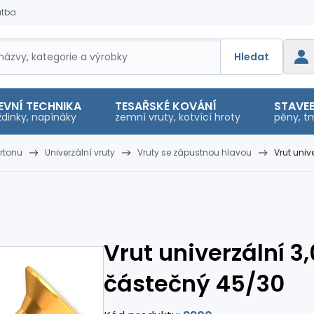
atba
Hledat
EVNÍ TECHNIKA
TESAŘSKÉ KOVÁNÍ
STAVEB
dinky, napínáky
zemní vruty, kotvící hroty
pěny, tm
rtonu
Univerzální vruty
Vruty se zápustnou hlavou
Vrut univ
Vrut univerzální 3
částečný 45/30