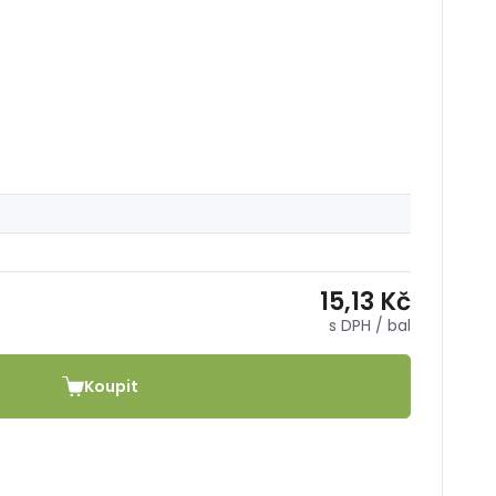
15,13 Kč
s DPH
/ bal
Koupit