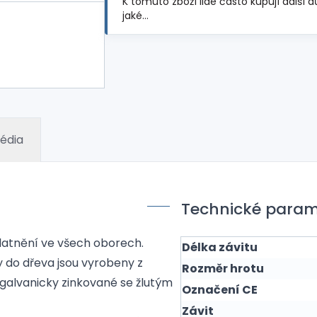
K tomuto zboží lidé často kupují další d
jaké…
édia
Technické param
platnění ve všech oborech.
Délka závitu
ty do dřeva jsou vyrobeny z
Rozměr hrotu
galvanicky zinkované se žlutým
Označení CE
Závit