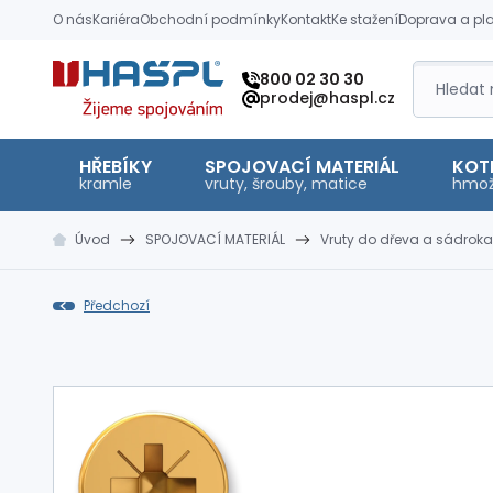
O nás
Kariéra
Obchodní podmínky
Kontakt
Ke stažení
Doprava a pl
Hašpl
800 02 30 30
prodej@haspl.cz
HŘEBÍKY
SPOJOVACÍ MATERIÁL
KOT
kramle
vruty, šrouby, matice
hmož
Úvod
SPOJOVACÍ MATERIÁL
Vruty do dřeva a sádroka
Předchozí