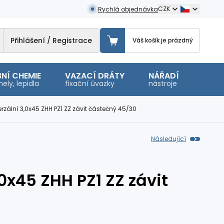
CZK
Rychlá objednávka
Přihlášení / Registrace
Váš košík je prázdný
NÍ CHEMIE
VAZACÍ DRÁTY
NÁŘADÍ
OSTA
ely, lepidla
fixační úvazky
nástroje
malé 
erzální 3,0x45 ZHH PZ1 ZZ závit částečný 45/30
Následující
,0x45 ZHH PZ1 ZZ závit