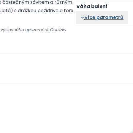
bo částečným závitem a různým
Váha balení
atá) s drážkou pozidrive a torx.
Více parametrů
 výslovného upozornění. Obrázky