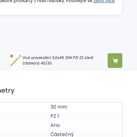
ůležité produkty z naší nabídky. Podívejte se
Zjistit více
Vrut univerzální 3,0x45 ZHH PZ1 ZZ závit
částečný 45/30
etry
30 mm
PZ 1
Ano
Částečný