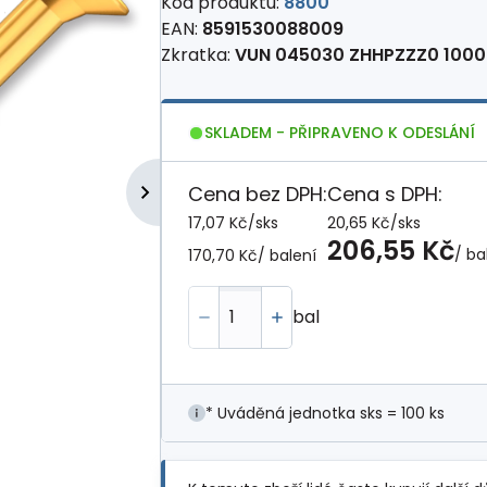
Kód produktu:
8800
EAN:
8591530088009
Zkratka:
VUN 045030 ZHHPZZZ0 1000
SKLADEM - PŘIPRAVENO K ODESLÁNÍ
Cena bez DPH:
Cena s DPH:
17,07 Kč
/
sks
20,65 Kč
/
sks
206,55 Kč
/ ba
170,70 Kč
/ balení
bal
* Uváděná jednotka sks = 100 ks