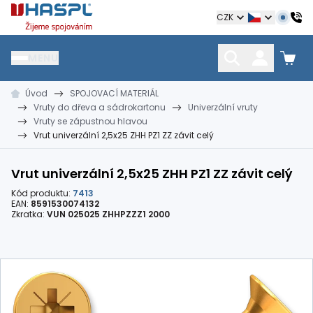
Hašpl
CZK
MENU
Úvod
SPOJOVACÍ MATERIÁL
HŘEBÍKY
SPOJOVACÍ MATERIÁL
KOTEVNÍ TECHNIKA
Vruty do dřeva a sádrokartonu
Univerzální vruty
kramle
vruty, šrouby, matice
hmoždinky, napínáky
Vruty se zápustnou hlavou
Vrut univerzální 2,5x25 ZHH PZ1 ZZ závit celý
Vrut univerzální 2,5x25 ZHH PZ1 ZZ závit celý
Kód produktu:
7413
EAN:
8591530074132
Zkratka:
VUN 025025 ZHHPZZZ1 2000