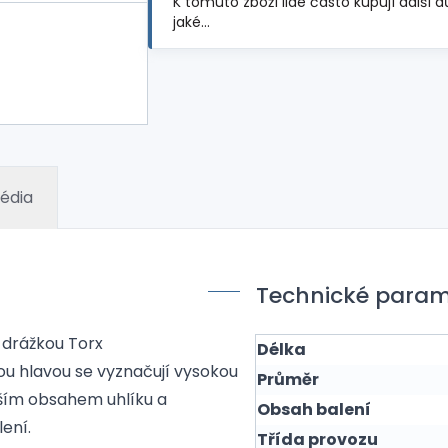
K tomuto zboží lidé často kupují další d
jaké…
édia
Technické param
 drážkou Torx
Délka
ou hlavou se vyznačují vysokou
Průměr
šším obsahem uhlíku a
Obsah balení
ení.
Třída provozu