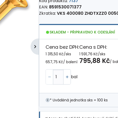
Kód produktu:
7137
EAN:
8591530071377
Zkratka:
VKS 400080 ZHDTXZZ0 005
SKLADEM - PŘIPRAVENO K ODESLÁNÍ
Cena bez DPH:
Cena s DPH:
1 315,50 Kč
/
sks
1 591,76 Kč
/
sks
795,88 Kč
/ ba
657,75 Kč
/ balení
bal
* Uváděná jednotka sks = 100 ks