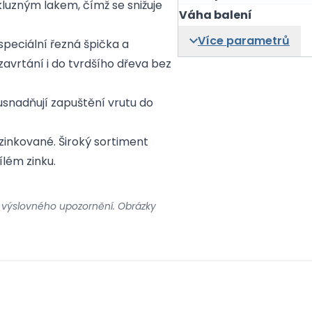
kluzným lakem, čímž se snižuje
Váha balení
Více parametrů
speciální řezná špička a
avrtání i do tvrdšího dřeva bez
snadňují zapuštění vrutu do
inkované. Široký sortiment
ílém zinku.
 výslovného upozornění. Obrázky