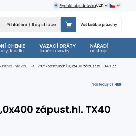
CZK
Rychlá objednávka
Přihlášení / Registrace
Váš košík je prázdný
NÍ CHEMIE
VAZACÍ DRÁTY
NÁŘADÍ
OSTA
ely, lepidla
fixační úvazky
nástroje
malé 
ápustnou hlavou
Vrut konstrukční 8,0x400 zápust.hl. TX40 ZZ
Následující
,0x400 zápust.hl. TX40