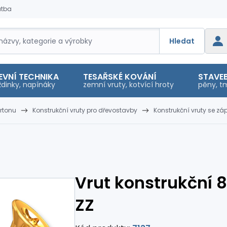
atba
Hledat
EVNÍ TECHNIKA
TESAŘSKÉ KOVÁNÍ
STAVEB
dinky, napínáky
zemní vruty, kotvící hroty
pěny, tm
rtonu
Konstrukční vruty pro dřevostavby
Konstrukční vruty se z
Vrut konstrukční 8
ZZ