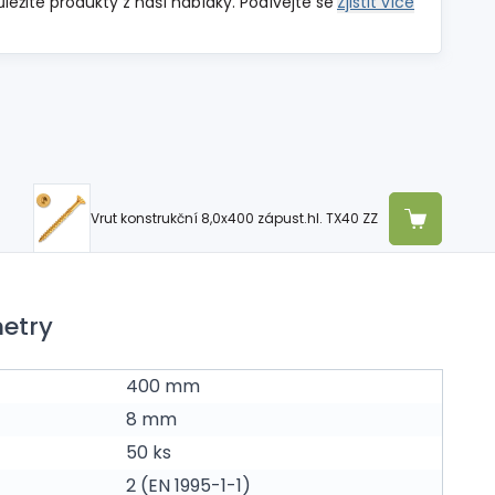
ůležité produkty z naší nabídky. Podívejte se
Zjistit více
Vrut konstrukční 8,0x400 zápust.hl. TX40 ZZ
etry
400 mm
8 mm
50 ks
2 (EN 1995-1-1)