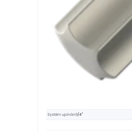
Systém upínání
1/4"