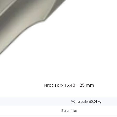
Hrot Torx TX40 - 25 mm
Váha balení
0.01 kg
Balení
1 ks