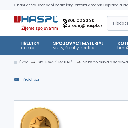
O nás
Kariéra
Obchodní podmínky
Kontakt
Ke stažení
Doprava a pl
Hašpl
800 02 30 30
prodej@haspl.cz
HŘEBÍKY
SPOJOVACÍ MATERIÁL
KOT
kramle
vruty, šrouby, matice
hmož
Úvod
SPOJOVACÍ MATERIÁL
Vruty do dřeva a sádroka
Předchozí