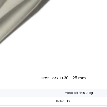
Hrot Torx TX30 - 25 mm
Váha balení
0.01 kg
Balení
1 ks