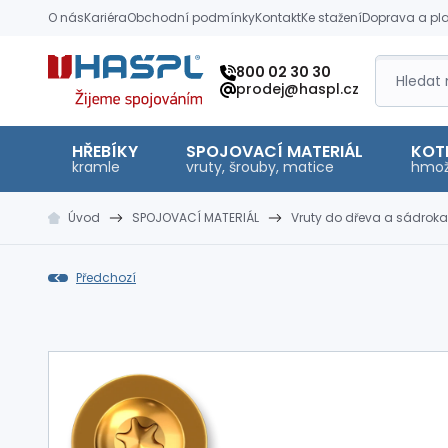
O nás
Kariéra
Obchodní podmínky
Kontakt
Ke stažení
Doprava a pl
Hašpl
800 02 30 30
prodej@haspl.cz
HŘEBÍKY
SPOJOVACÍ MATERIÁL
KOT
kramle
vruty, šrouby, matice
hmož
Úvod
SPOJOVACÍ MATERIÁL
Vruty do dřeva a sádroka
Předchozí