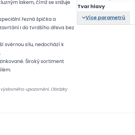
kluzným lakem, čímž se snižuje
Tvar hlavy
Více parametrů
speciální řezná špička a
avrtání i do tvrdšího dřeva bez
ší svěrnou sílu, nedochází k
.
inkované. Široký sortiment
ílém.
 výslovného upozornění. Obrázky