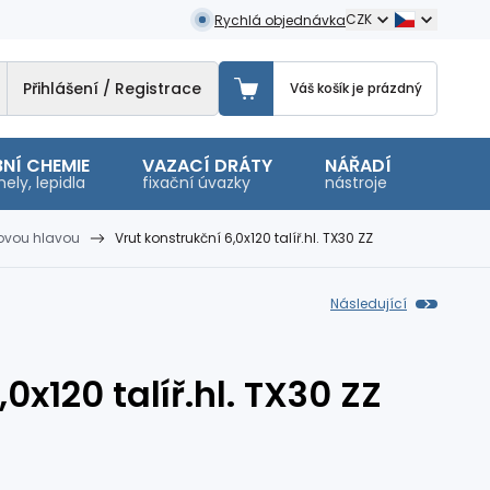
CZK
Rychlá objednávka
Přihlášení / Registrace
Váš košík je prázdný
NÍ CHEMIE
VAZACÍ DRÁTY
NÁŘADÍ
OSTA
ely, lepidla
fixační úvazky
nástroje
malé 
ířovou hlavou
Vrut konstrukční 6,0x120 talíř.hl. TX30 ZZ
Následující
0x120 talíř.hl. TX30 ZZ