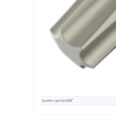
Systém upínání
1/4"