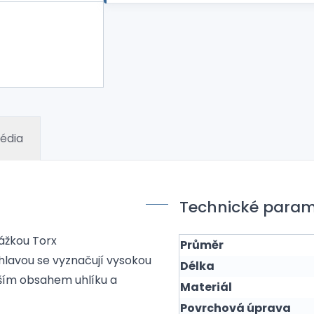
édia
Technické param
rážkou Torx
Průměr
 hlavou se vyznačují vysokou
Délka
šším obsahem uhlíku a
Materiál
Povrchová úprava