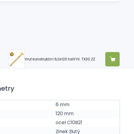
Vrut konstrukční 6,0x120 talíř.hl. TX30 ZZ
etry
6 mm
120 mm
ocel C10B21
Zinek žlutý