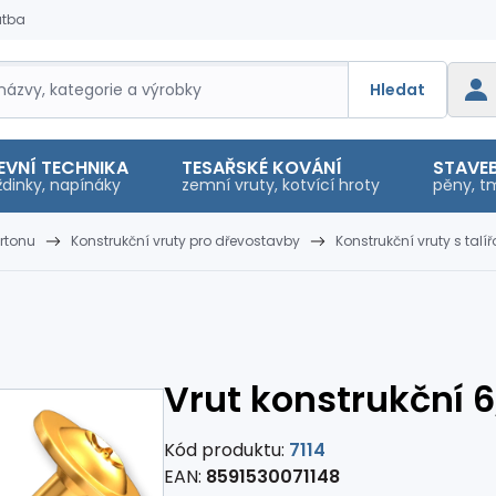
atba
Hledat
EVNÍ TECHNIKA
TESAŘSKÉ KOVÁNÍ
STAVEB
dinky, napínáky
zemní vruty, kotvící hroty
pěny, tm
rtonu
Konstrukční vruty pro dřevostavby
Konstrukční vruty s tal
Vrut konstrukční 6,
Kód produktu:
7114
EAN:
8591530071148