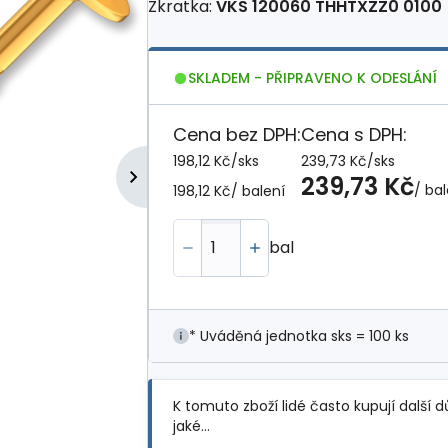
Zkratka:
VKS 120060 THHTXZZ0 0100
SKLADEM - PŘIPRAVENO K ODESLÁNÍ
Cena bez DPH:
Cena s DPH:
198,12 Kč
/
sks
239,73 Kč
/
sks
239,73 Kč
/ bal
198,12 Kč
/ balení
bal
* Uváděná jednotka sks = 100 ks
K tomuto zboží lidé často kupují další d
jaké…