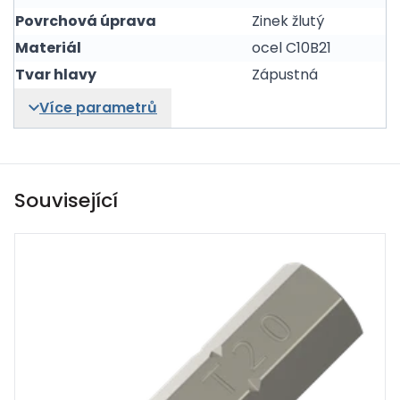
Povrchová úprava
Zinek žlutý
Materiál
ocel C10B21
Tvar hlavy
Zápustná
Více parametrů
Související