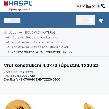
Hašpl
CZK
MENU
Úvod
SPOJOVACÍ MATERIÁL
HŘEBÍKY
SPOJOVACÍ MATERIÁL
KOTEVNÍ TECHNIKA
Vruty do dřeva a sádrokartonu
kramle
vruty, šrouby, matice
hmoždinky, napínáky
Konstrukční vruty pro dřevostavby
Konstrukční vruty se zápustnou hlavou
Vrut konstrukční 4,0x70 zápust.hl. TX20 ZZ
Vrut konstrukční 4,0x70 zápust.hl. TX20 ZZ
Kód produktu:
7273
EAN:
8591530072732
Zkratka:
VKS 070040 ZHDTXZZ0 0200