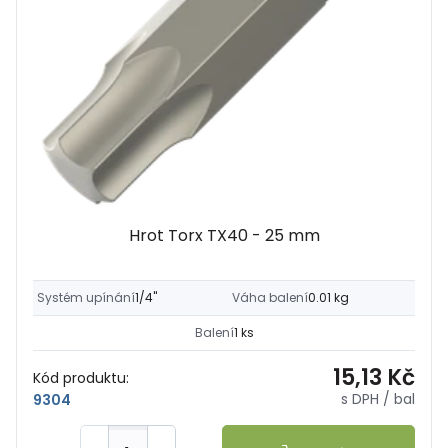
Hrot Torx TX40 - 25 mm
Systém upínání
1/4"
Váha balení
0.01 kg
Balení
1 ks
15,13 Kč
Kód produktu:
s DPH
/ bal
9304