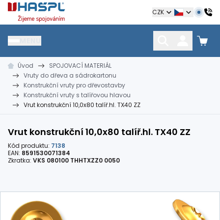
Hašpl
CZK
MENU
Úvod
SPOJOVACÍ MATERIÁL
HŘEBÍKY
SPOJOVACÍ MATERIÁL
KOTEVNÍ TECHNIKA
Vruty do dřeva a sádrokartonu
kramle
vruty, šrouby, matice
hmoždinky, napínáky
Konstrukční vruty pro dřevostavby
Konstrukční vruty s talířovou hlavou
Vrut konstrukční 10,0x80 talíř.hl. TX40 ZZ
Vrut konstrukční 10,0x80 talíř.hl. TX40 ZZ
Kód produktu:
7138
EAN:
8591530071384
Zkratka:
VKS 080100 THHTXZZ0 0050