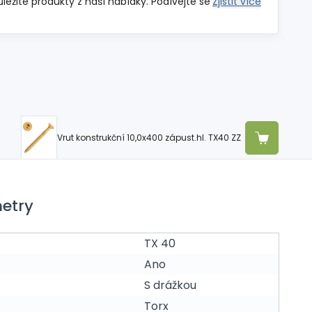
ůležité produkty z naší nabídky. Podívejte se
Zjistit více
Vrut konstrukční 10,0x400 zápust.hl. TX40 ZZ
etry
TX 40
Ano
S drážkou
Torx