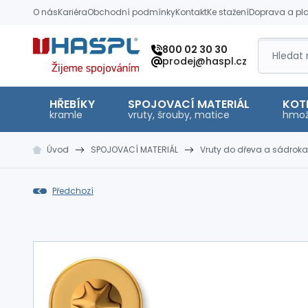
O nás
Kariéra
Obchodní podmínky
Kontakt
Ke stažení
Doprava a pl
Hašpl
800 02 30 30
prodej@haspl.cz
HŘEBÍKY
SPOJOVACÍ MATERIÁL
KOT
kramle
vruty, šrouby, matice
hmož
Úvod
SPOJOVACÍ MATERIÁL
Vruty do dřeva a sádroka
Předchozí