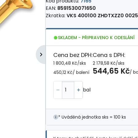
Kód produktu:
7165
EAN:
8591530071650
Zkratka:
VKS 400100 ZHDTXZZ0 0025
SKLADEM - PŘIPRAVENO K ODESLÁNÍ
Cena bez DPH:
Cena s DPH:
1 800,48 Kč
/
sks
2 178,58 Kč
/
sks
544,65 Kč
/ ba
450,12 Kč
/ balení
bal
* Uváděná jednotka sks = 100 ks