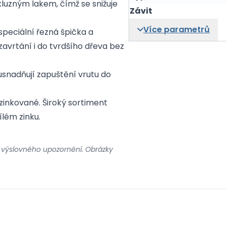
kluzným lakem, čímž se snižuje
Závit
Více parametrů
speciální řezná špička a
avrtání i do tvrdšího dřeva bez
snadňují zapuštění vrutu do
inkované. Široký sortiment
ílém zinku.
 výslovného upozornění. Obrázky