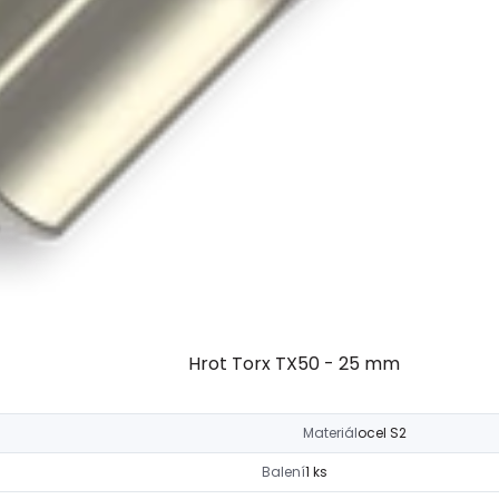
Hrot Torx TX50 - 25 mm
Materiál
ocel S2
Balení
1 ks