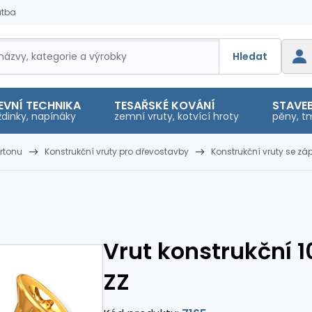
atba
Hledat
EVNÍ TECHNIKA
TESAŘSKÉ KOVÁNÍ
STAVEB
dinky, napínáky
zemní vruty, kotvící hroty
pěny, tm
rtonu
Konstrukční vruty pro dřevostavby
Konstrukční vruty se z
Vrut konstrukční 1
ZZ