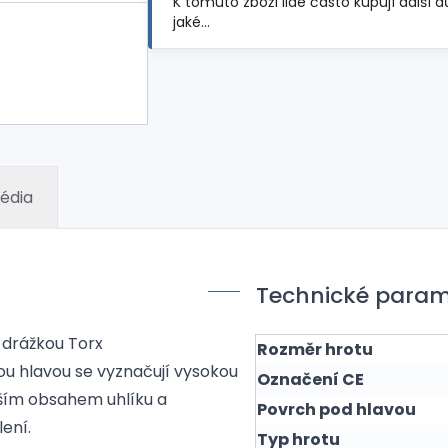
K tomuto zboží lidé často kupují další d
jaké…
édia
Technické param
 drážkou Torx
Rozměr hrotu
ou hlavou se vyznačují vysokou
Označení CE
šším obsahem uhlíku a
Povrch pod hlavou
ení.
Typ hrotu