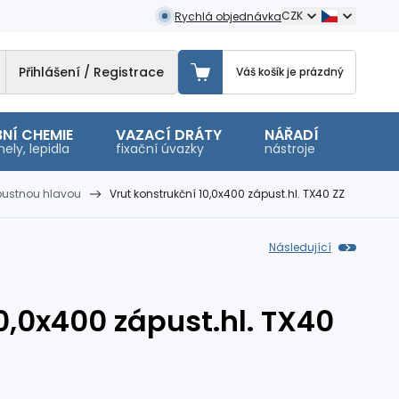
CZK
Rychlá objednávka
Přihlášení / Registrace
Váš košík je prázdný
NÍ CHEMIE
VAZACÍ DRÁTY
NÁŘADÍ
OSTA
ely, lepidla
fixační úvazky
nástroje
malé 
ápustnou hlavou
Vrut konstrukční 10,0x400 zápust.hl. TX40 ZZ
Následující
0,0x400 zápust.hl. TX40