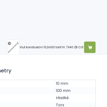
Vrut konstrukční 10,0x100 talíř.hl. TX40 ZB Cr3
etry
10 mm
100 mm
Hladké
Torx