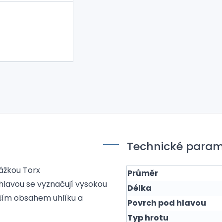
Technické param
rážkou Torx
Průměr
 hlavou se vyznačují vysokou
Délka
šším obsahem uhlíku a
Povrch pod hlavou
Typ hrotu