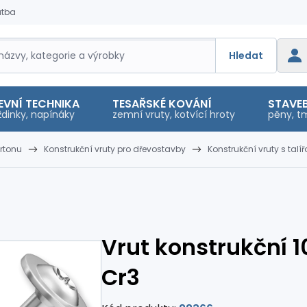
atba
Hledat
EVNÍ TECHNIKA
TESAŘSKÉ KOVÁNÍ
STAVEB
dinky, napínáky
zemní vruty, kotvící hroty
pěny, tm
rtonu
Konstrukční vruty pro dřevostavby
Konstrukční vruty s tal
Vrut konstrukční 10
Cr3