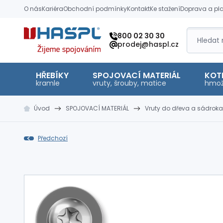
O nás
Kariéra
Obchodní podmínky
Kontakt
Ke stažení
Doprava a pl
Hašpl
800 02 30 30
prodej@haspl.cz
HŘEBÍKY
SPOJOVACÍ MATERIÁL
KOT
kramle
vruty, šrouby, matice
hmož
Úvod
SPOJOVACÍ MATERIÁL
Vruty do dřeva a sádroka
Předchozí