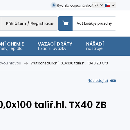
CZK
Rychlá objednávka
Přihlášení / Registrace
Váš košík je prázdný
NÍ CHEMIE
VAZACÍ DRÁTY
NÁŘADÍ
OSTA
ely, lepidla
fixační úvazky
nástroje
malé 
ířovou hlavou
Vrut konstrukční 10,0x100 talíř.hl. TX40 ZB Cr3
Následující
,0x100 talíř.hl. TX40 ZB