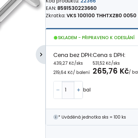
Kód produktu:
22366
EAN:
8591530223660
Zkratka:
VKS 100100 THHTXZB0 0050
SKLADEM - PŘIPRAVENO K ODESLÁNÍ
Cena bez DPH:
Cena s DPH:
439,27 Kč
/
sks
531,52 Kč
/
sks
265,76 Kč
/ ba
219,64 Kč
/ balení
bal
* Uváděná jednotka sks = 100 ks