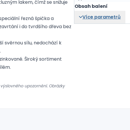
kluzným lakem, čímž se snižuje
Obsah balení
Více parametrů
speciální řezná špička a
avrtání i do tvrdšího dřeva bez
ší svěrnou sílu, nedochází k
.
inkované. Široký sortiment
ílém.
 výslovného upozornění. Obrázky