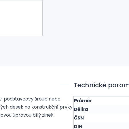
Technické param
tzv. podstavcový šroub nebo
Průměr
ových desek na konstrukční prvky
Délka
ovou úpravou bílý zinek.
ČSN
DIN