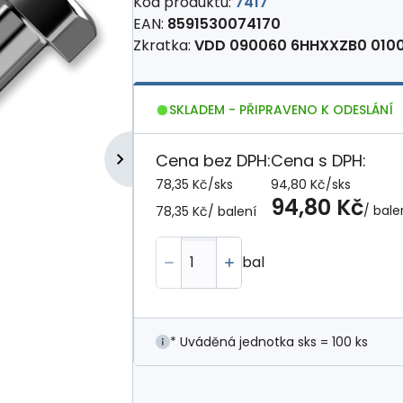
Kód produktu:
7417
EAN:
8591530074170
Zkratka:
VDD 090060 6HHXXZB0 010
SKLADEM - PŘIPRAVENO K ODESLÁNÍ
Cena bez DPH:
Cena s DPH:
78,35 Kč
/
sks
94,80 Kč
/
sks
94,80 Kč
/ bale
78,35 Kč
/ balení
bal
* Uváděná jednotka sks = 100 ks