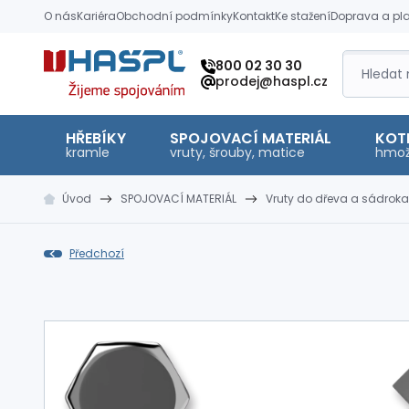
O nás
Kariéra
Obchodní podmínky
Kontakt
Ke stažení
Doprava a pl
Hašpl
800 02 30 30
prodej@haspl.cz
HŘEBÍKY
SPOJOVACÍ MATERIÁL
KOT
kramle
vruty, šrouby, matice
hmož
Úvod
SPOJOVACÍ MATERIÁL
Vruty do dřeva a sádroka
Předchozí