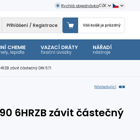
CZK
Rychlá objednávka
Přihlášení / Registrace
Váš košík je prázdný
NÍ CHEMIE
VAZACÍ DRÁTY
NÁŘADÍ
OSTA
ely, lepidla
fixační úvazky
nástroje
malé 
HRZB závit částečný DIN 571
Následující
x90 6HRZB závit částečný