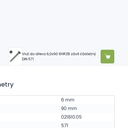
Vrut do dřeva 6,0x90 6HRZB závit částečný
DIN 571
etry
6 mm
90 mm
021810.05
571