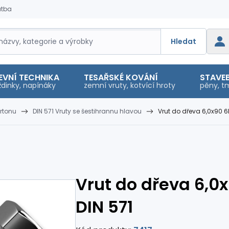
atba
Hledat
EVNÍ TECHNIKA
TESAŘSKÉ KOVÁNÍ
STAVEB
dinky, napínáky
zemní vruty, kotvící hroty
pěny, tm
rtonu
DIN 571 Vruty se šestihrannu hlavou
Vrut do dřeva 6,0x90 6
Vrut do dřeva 6,0
DIN 571