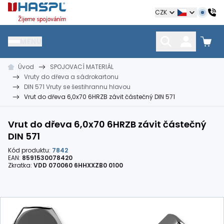
Hašpl
CZK
MENU
Úvod
SPOJOVACÍ MATERIÁL
HŘEBÍKY
SPOJOVACÍ MATERIÁL
KOTEVNÍ TECHNIKA
Vruty do dřeva a sádrokartonu
kramle
vruty, šrouby, matice
hmoždinky, napínáky
DIN 571 Vruty se šestihrannu hlavou
Vrut do dřeva 6,0x70 6HRZB závit částečný DIN 571
Vrut do dřeva 6,0x70 6HRZB závit částečný
DIN 571
Kód produktu:
7842
EAN:
8591530078420
Zkratka:
VDD 070060 6HHXXZB0 0100