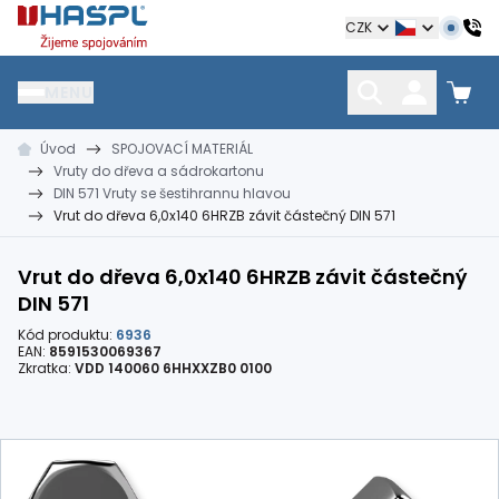
Hašpl
CZK
MENU
Úvod
SPOJOVACÍ MATERIÁL
HŘEBÍKY
SPOJOVACÍ MATERIÁL
KOTEVNÍ TECHNIKA
Vruty do dřeva a sádrokartonu
kramle
vruty, šrouby, matice
hmoždinky, napínáky
DIN 571 Vruty se šestihrannu hlavou
Vrut do dřeva 6,0x140 6HRZB závit částečný DIN 571
Vrut do dřeva 6,0x140 6HRZB závit částečný
DIN 571
Kód produktu:
6936
EAN:
8591530069367
Zkratka:
VDD 140060 6HHXXZB0 0100