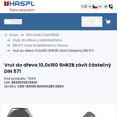
Hašpl
CZK
MENU
Úvod
SPOJOVACÍ MATERIÁL
HŘEBÍKY
SPOJOVACÍ MATERIÁL
KOTEVNÍ TECHNIKA
Vruty do dřeva a sádrokartonu
kramle
vruty, šrouby, matice
hmoždinky, napínáky
DIN 571 Vruty se šestihrannu hlavou
Vrut do dřeva 10,0x160 6HRZB závit částečný DIN 571
Vrut do dřeva 10,0x160 6HRZB závit částečný
DIN 571
Kód produktu:
7564
EAN:
8591530075641
Zkratka:
VDD 160100 6HHXXZB0 0050