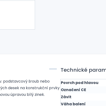
Technické param
tzv. podstavcový šroub nebo
Povrch pod hlavou
ových desek na konstrukční prvky
Označení CE
ovou úpravou bílý zinek.
Závit
Váha balení