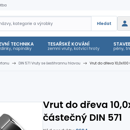
atba
Hledat
EVNÍ TECHNIKA
TESAŘSKÉ KOVÁNÍ
STAVEB
dinky, napínáky
zemní vruty, kotvící hroty
pěny, tm
rtonu
DIN 571 Vruty se šestihrannu hlavou
Vrut do dřeva 10,0x100
Vrut do dřeva 10,0
částečný DIN 571