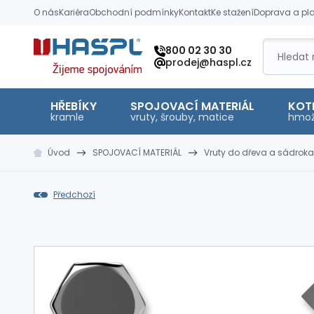
O nás
Kariéra
Obchodní podmínky
Kontakt
Ke stažení
Doprava a pl
Hašpl
800 02 30 30
prodej@haspl.cz
HŘEBÍKY
SPOJOVACÍ MATERIÁL
KOT
kramle
vruty, šrouby, matice
hmož
Úvod
SPOJOVACÍ MATERIÁL
Vruty do dřeva a sádroka
Předchozí