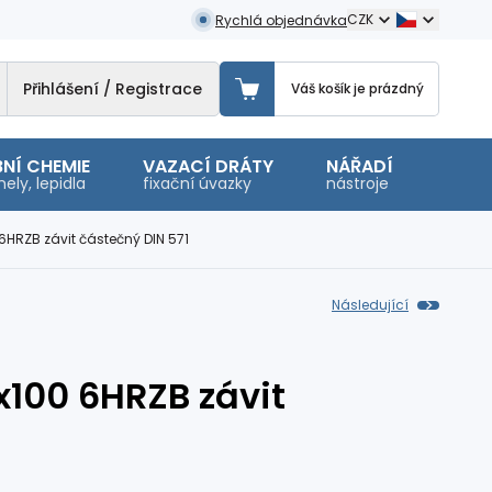
CZK
Rychlá objednávka
Přihlášení / Registrace
Váš košík je prázdný
NÍ CHEMIE
VAZACÍ DRÁTY
NÁŘADÍ
OSTA
ely, lepidla
fixační úvazky
nástroje
malé 
 6HRZB závit částečný DIN 571
Následující
x100 6HRZB závit