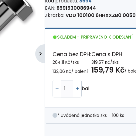
Kód produktu:
8694
EAN:
8591530086944
Zkratka:
VDD 100100 6HHXXZB0 0050
SKLADEM - PŘIPRAVENO K ODESLÁNÍ
Cena bez DPH:
Cena s DPH:
264,11 Kč
/
sks
319,57 Kč
/
sks
159,79 Kč
/ bal
132,06 Kč
/ balení
bal
* Uváděná jednotka sks = 100 ks