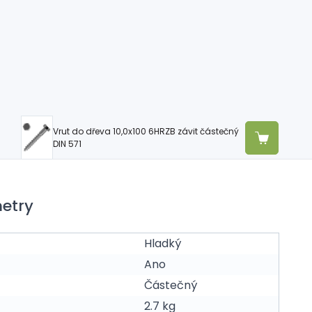
Vrut do dřeva 10,0x100 6HRZB závit částečný
DIN 571
etry
Hladký
Ano
Částečný
2.7 kg