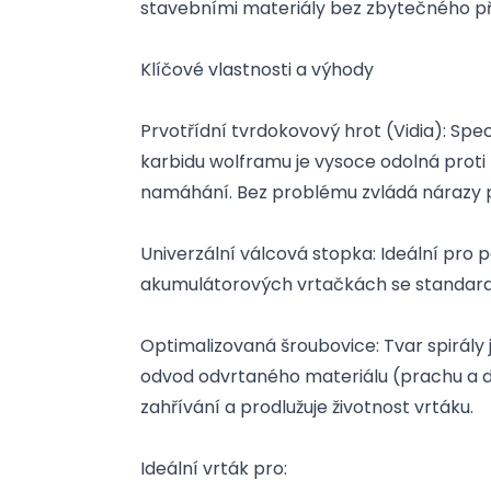
stavebními materiály bez zbytečného př
Klíčové vlastnosti a výhody
Prvotřídní tvrdokovový hrot (Vidia): Spe
karbidu wolframu je vysoce odolná prot
namáhání. Bez problému zvládá nárazy p
Univerzální válcová stopka: Ideální pro p
akumulátorových vrtačkách se standard
Optimalizovaná šroubovice: Tvar spirály 
odvod odvrtaného materiálu (prachu a drti
zahřívání a prodlužuje životnost vrtáku.
Ideální vrták pro: