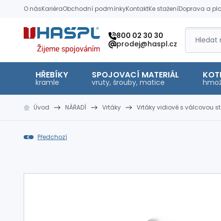
O nás
Kariéra
Obchodní podmínky
Kontakt
Ke stažení
Doprava a pl
Hašpl
800 02 30 30
prodej@haspl.cz
HŘEBÍKY
SPOJOVACÍ MATERIÁL
KOT
kramle
vruty, šrouby, matice
hmož
Úvod
NÁŘADÍ
Vrtáky
Vrtáky vidiové s válcovou s
Předchozí