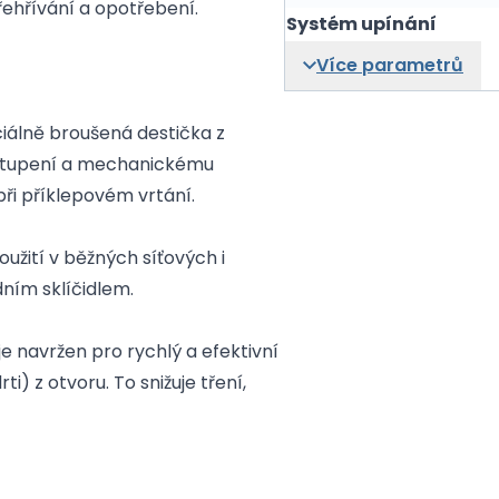
ehřívání a opotřebení.
Systém upínání
Více parametrů
ciálně broušená destička z
i tupení a mechanickému
ři příklepovém vrtání.
oužití v běžných síťových i
ním sklíčidlem.
je navržen pro rychlý a efektivní
) z otvoru. To snižuje tření,