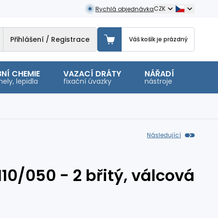
CZK
Rychlá objednávka
Přihlášení / Registrace
Váš košík je prázdný
NÍ CHEMIE
VAZACÍ DRÁTY
NÁŘADÍ
OSTA
ely, lepidla
fixační úvazky
nástroje
malé 
Následující
110/050 - 2 břitý, válcová