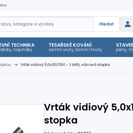
atba
Hledat
EVNÍ TECHNIKA
TESAŘSKÉ KOVÁNÍ
STAVEB
dinky, napínáky
zemní vruty, kotvící hroty
pěny, tm
topkou
Vrták vidiový 5,0x110/050 - 2 břitý, válcová stopka
Vrták vidiový 5,0x
stopka