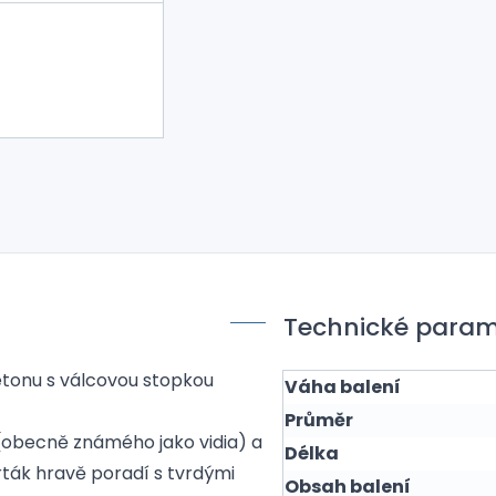
Technické param
betonu s válcovou stopkou
Váha balení
Průměr
(obecně známého jako vidia) a
Délka
rták hravě poradí s tvrdými
Obsah balení