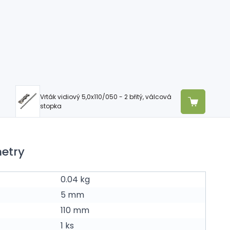
Vrták vidiový 5,0x110/050 - 2 břitý, válcová
stopka
etry
0.04 kg
5 mm
110 mm
1 ks