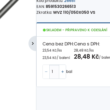
Kód produktu:
26651
EAN:
8591530266513
Zkratka:
WVZ 110/050X050 VS
SKLADEM - PŘIPRAVENO K ODESLÁNÍ
Cena bez DPH:
Cena s DPH:
23,54 Kč
/
ks
28,48 Kč
/
ks
28,48 Kč
/ bale
23,54 Kč
/ balení
bal